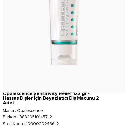
Opalescence Sensitivity Relief 133 gr -
Hassas Dişler İçin Beyazlatıcı Diş Macunu 2
Adet
Marka
:
Opalescence
Barkod
:
883205101457-2
Stok Kodu
10000202466-2