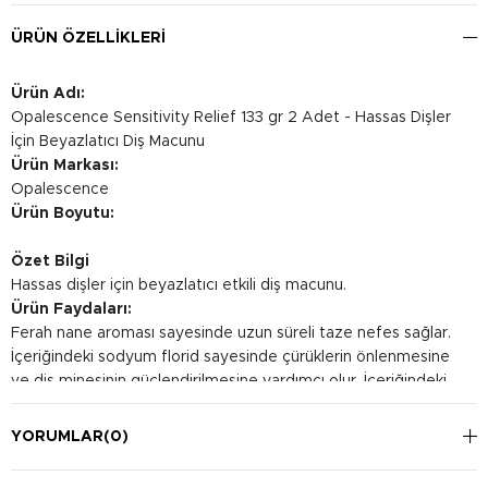
ÜRÜN ÖZELLIKLERI
Ürün Adı:
Opalescence Sensitivity Relief 133 gr 2 Adet - Hassas Dişler
İçin Beyazlatıcı Diş Macunu
Ürün Markası:
Opalescence
Ürün Boyutu:
Özet Bilgi
Hassas dişler için beyazlatıcı etkili diş macunu.
Ürün Faydaları:
Ferah nane aroması sayesinde uzun süreli taze nefes sağlar.
İçeriğindeki sodyum florid sayesinde çürüklerin önlenmesine
ve diş minesinin güçlendirilmesine yardımcı olur. İçeriğindeki
potasyum nitrat sayesinde hassasiyeti rahatlatmaya yardımcı
olur.
YORUMLAR
(0)
Kullanım Şekli:
Diş macunundan doğru miktarda (bezelye büyüklüğünde)