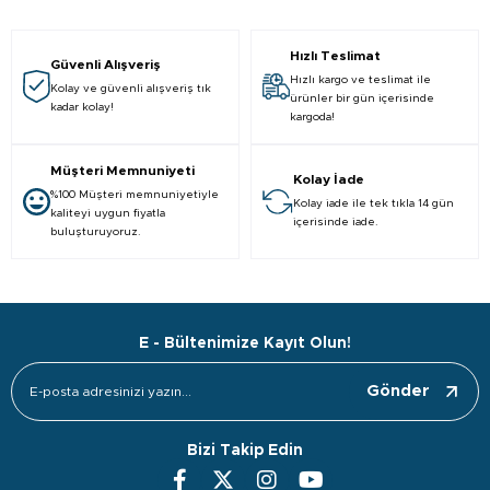
Hızlı Teslimat
Güvenli Alışveriş
Hızlı kargo ve teslimat ile
Kolay ve güvenli alışveriş tık
ürünler bir gün içerisinde
kadar kolay!
kargoda!
Müşteri Memnuniyeti
Kolay İade
%100 Müşteri memnuniyetiyle
Kolay iade ile tek tıkla 14 gün
kaliteyi uygun fiyatla
içerisinde iade.
buluşturuyoruz.
E - Bültenimize Kayıt Olun!
Gönder
Bizi Takip Edin