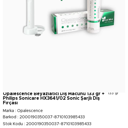
Opalescence Beyazlatıcı Diş Macunu 133 gr +
133 gr
Philips Sonicare HX3641/02 Sonic Şarjlı Diş
Fırçası
Marka
:
Opalescence
Barkod
:
2000190350037-8710103985433
Stok Kodu
2000190350037-8710103985433