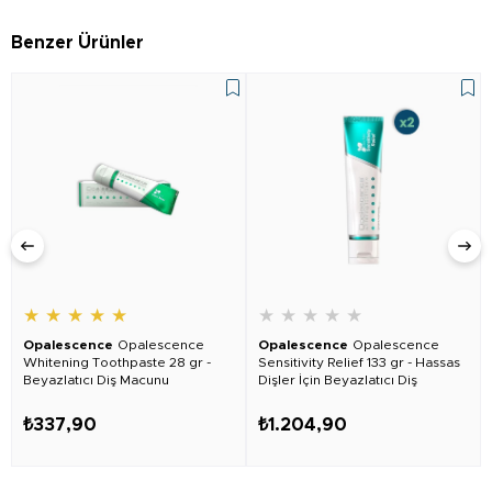
Benzer Ürünler
★
★
★
★
★
★
★
★
★
★
Opalescence
Opalescence
Opalescence
Opalescence
Whitening Toothpaste 28 gr -
Sensitivity Relief 133 gr - Hassas
Beyazlatıcı Diş Macunu
Dişler İçin Beyazlatıcı Diş
Macunu 2 Adet
₺337,90
₺1.204,90