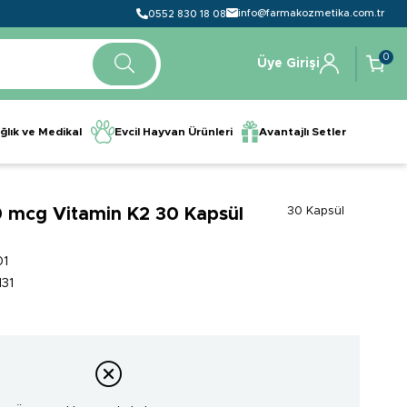
info@farmakozmetika.com.tr
0552 830 18 08
0
Üye Girişi
ğlık ve Medikal
Evcil Hayvan Ürünleri
Avantajlı Setler
 mcg Vitamin K2 30 Kapsül
30 Kapsül
01
31