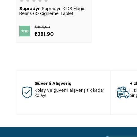
★
★
★
★
★
Supradyn
Supradyn KIDS Magic
Beans 60 Çiğneme Tableti
₺464,90
%18
₺381,90
Güvenli Alışveriş
Hız
Kolay ve güvenli alışveriş tık kadar
Hızl
kolay!
bir