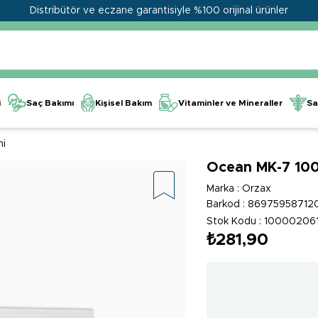
Distribütör ve eczane garantisiyle %100 orijinal ürünler
Kişisel Bakım
Vitaminler ve Mineraller
i
Saç Bakımı
Sa
ni
Ocean MK-7 100
Marka
:
Orzax
Barkod
:
86975958712
Stok Kodu
100002061
₺281,90