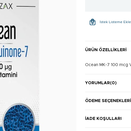
İstek Listeme Ekl
ÜRÜN ÖZELLIKLERI
Ocean MK-7 100 mcg V
YORUMLAR
(0)
ÖDEME SEÇENEKLER
İADE KOŞULLARI