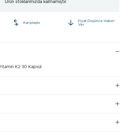
Ürün stoklarımızda kalmamıştır.
Fiyat Düşünce Haber
e
Karşılaştır
Ver
itamin K2 30 Kapsül
I