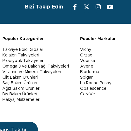
Bizi Takip Edin
Popüler Kategoriler
Popüler Markalar
Takviye Edici Gıdalar
Vichy
Kolajen Takviyeleri
Orzax
Probiyotik Takviyeleri
Voonka
Omega 3 ve Balık Yağı Takviyeleri
Avene
Vitamin ve Mineral Takviyeleri
Bioderma
Cilt Bakım Ürünleri
Solgar
Saç Bakım Ürünleri
La Roche Posay
Ağız Bakım Ürünleri
Opalescence
Diş Bakım Ürünleri
CeraVe
Makyaj Malzemeleri
pariş Takibi