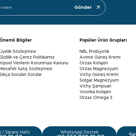
Gönder
Önemli Bilgiler
Popüler Ürün Grupları
Üyelik Sözleşmesi
NBL Probiyotik
Gizlilik ve Çerez Politikamız
Avene Güneş Kremi
Kişisel Verilerin Korunması Kanunu
Orzax Kolajen
Mesafeli Satış Sözleşmesi
Orzax Magnezyum
Sıkça Sorulan Sorular
Vichy Güneş Kremi
Solgar Magnezyum
Vichy Şampuan
Voonka Kolajen
Orzax Omega 3
 / Sipariş Hattı
WhatsApp Destek
Si