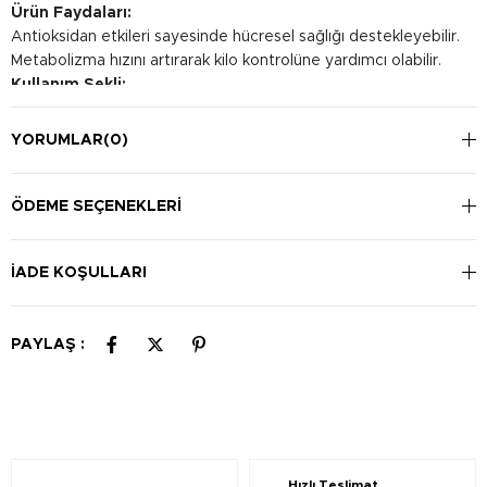
Ürün Faydaları:
Antioksidan etkileri sayesinde hücresel sağlığı destekleyebilir.
Metabolizma hızını artırarak kilo kontrolüne yardımcı olabilir.
Kullanım Şekli:
Günde bir kapsül, yemekle birlikte alınması önerilir.
YORUMLAR
(0)
ÖDEME SEÇENEKLERI
İADE KOŞULLARI
PAYLAŞ :
Hızlı Teslimat