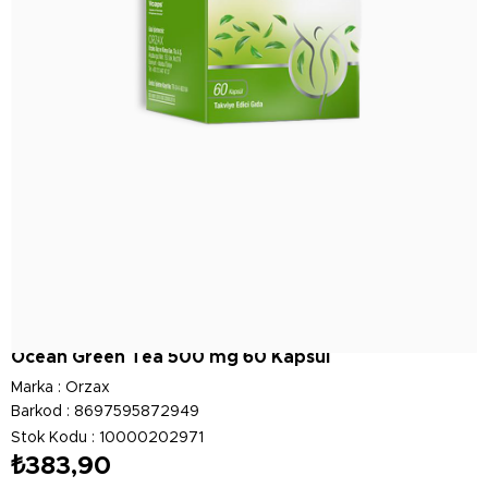
Ocean Green Tea 500 mg 60 Kapsül
Marka
:
Orzax
Barkod
:
8697595872949
Stok Kodu
10000202971
₺383,90