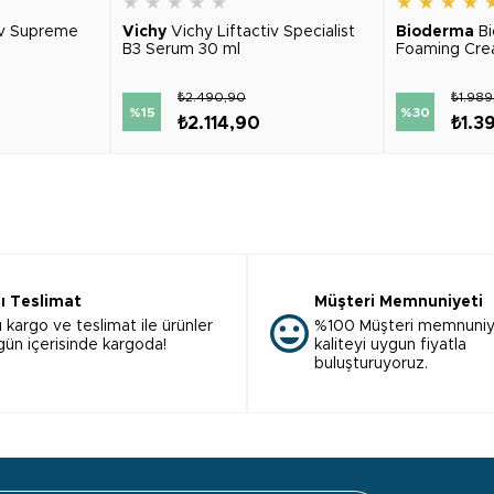
★
★
★
★
★
★
★
★
★
iv Supreme
Vichy
Vichy Liftactiv Specialist
Bioderma
B
B3 Serum 30 ml
Foaming Cre
₺2.490,90
₺1.98
%15
%30
₺2.114,90
₺1.3
lı Teslimat
Müşteri Memnuniyeti
ı kargo ve teslimat ile ürünler
%100 Müşteri memnuniy
 gün içerisinde kargoda!
kaliteyi uygun fiyatla
buluşturuyoruz.