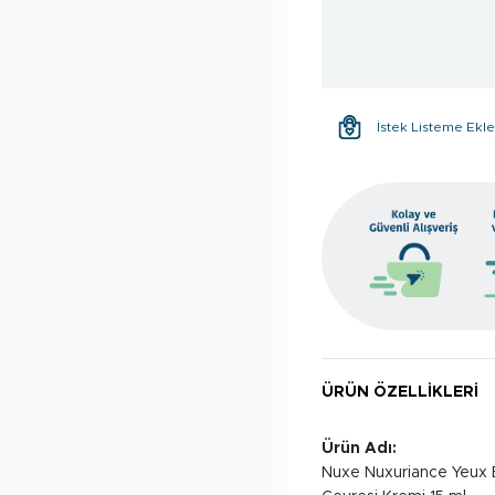
İstek Listeme Ekl
ÜRÜN ÖZELLIKLERI
Ürün Adı:
Nuxe Nuxuriance Yeux E