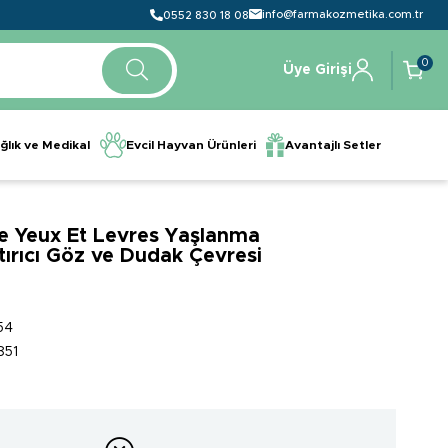
info@farmakozmetika.com.tr
0552 830 18 08
0
Üye Girişi
ğlık ve Medikal
Evcil Hayvan Ürünleri
Avantajlı Setler
e Yeux Et Levres Yaşlanma
tırıcı Göz ve Dudak Çevresi
54
851