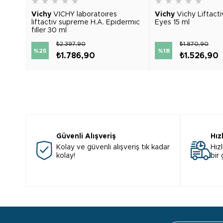
★
★
★
★
★
★
★
★
★
★
Vichy
VICHY laboratoıres
Vichy
Vichy Liftact
lıftactıv supreme H.A. Epıdermıc
Eyes 15 ml
fıller 30 ml
₺2.397,90
₺1.870,90
%25
%18
₺1.786,90
₺1.526,90
Güvenli Alışveriş
Hız
Kolay ve güvenli alışveriş tık kadar
Hızl
kolay!
bir