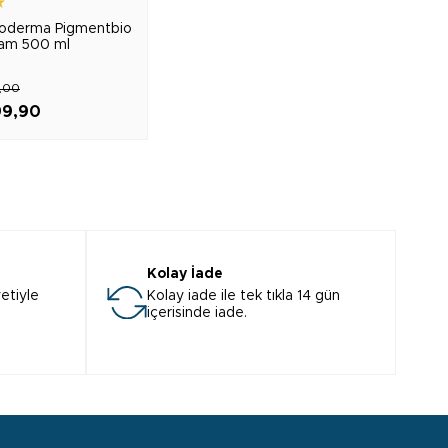
★
ioderma Pigmentbio
am 500 ml
9,00
99,90
Kolay İade
etiyle
Kolay iade ile tek tıkla 14 gün
içerisinde iade.