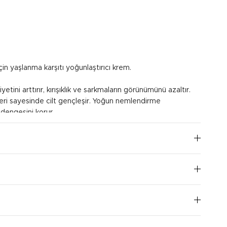
in yaşlanma karşıtı yoğunlaştırıcı krem.
ikiyetini arttırır, kırışıklık ve sarkmaların görünümünü azaltır.
kleri sayesinde cilt gençleşir. Yoğun nemlendirme
 dengesini korur.
ilde uygulayın. Dudak çevresine masaj yaparak
ne hafifçe dokunarak uygulayın.
I