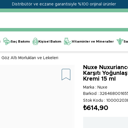
Distribütör ve eczane garantisiyle %100 orijinal ürünler
Kişisel Bakım
Vitaminler ve Mineraller
i
Saç Bakımı
Sa
Göz Altı Morlukları ve Lekeleri
Nuxe Nuxurianc
Karşıtı Yoğunlaş
Kremi 15 ml
Marka
:
Nuxe
Barkod
:
32646800165
Stok Kodu
10000203
₺614,90