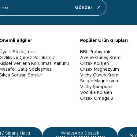
Gönder
Önemli Bilgiler
Popüler Ürün Grupları
Üyelik Sözleşmesi
NBL Probiyotik
Gizlilik ve Çerez Politikamız
Avene Güneş Kremi
Kişisel Verilerin Korunması Kanunu
Orzax Kolajen
Mesafeli Satış Sözleşmesi
Orzax Magnezyum
Sıkça Sorulan Sorular
Vichy Güneş Kremi
Solgar Magnezyum
Vichy Şampuan
Voonka Kolajen
Orzax Omega 3
 / Sipariş Hattı
WhatsApp Destek
Si