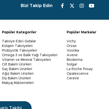
Bizi Takip Edin
Popüler Kategoriler
Popüler Markalar
Takviye Edici Gıdalar
Vichy
Kolajen Takviyeleri
Orzax
Probiyotik Takviyeleri
Voonka
Omega 3 ve Balık Yağı Takviyeleri
Avene
Vitamin ve Mineral Takviyeleri
Bioderma
Cilt Bakım Ürünleri
Solgar
Saç Bakım Ürünleri
La Roche Posay
Ağız Bakım Ürünleri
Opalescence
Diş Bakım Ürünleri
CeraVe
Makyaj Malzemeleri
pariş Takibi