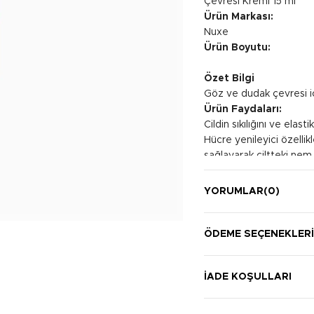
Çevresi Kremi 15 ml
Ürün Markası:
Nuxe
Ürün Boyutu:
Özet Bilgi
Göz ve dudak çevresi iç
Ürün Faydaları:
Cildin sıkılığını ve elast
Hücre yenileyici özelli
sağlayarak ciltteki nem
Kullanım Şekli:
Sabah ve akşam temiz c
YORUMLAR
(0)
uygulayın. Göz çevresi
ÖDEME SEÇENEKLER
İADE KOŞULLARI