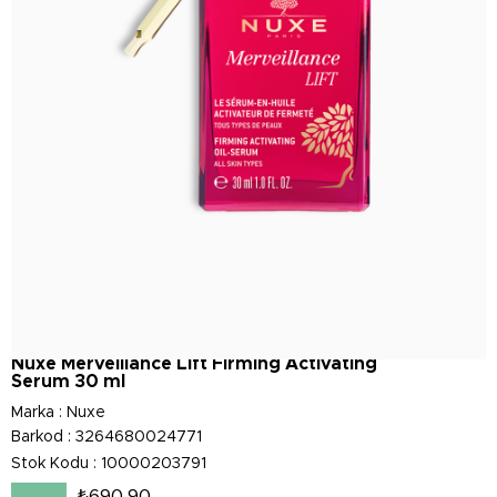
Nuxe Merveillance Lift Firming Activating
Serum 30 ml
Marka
:
Nuxe
Barkod
:
3264680024771
Stok Kodu
10000203791
₺690,90