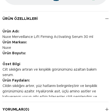
ÜRÜN ÖZELLIKLERI
Ürün Adı:
Nuxe Merveillance Lift Firming Activating Serum 30 ml
Ürün Markası:
Nuxe
Ürün Boyutu:
Özet Bilgi
Cilt sıkılığını artıran ve kırışıklık görünümünü azaltan bakım
serum.
Ürün Faydaları:
Cildin sıkılığını artırır, yüz hatlarını belirginleştirir ve kırışıklık
görünümünü azaltır. Hyalüronik asit, üçlü amino asitler ve
kahverengi yosun gibi etkin bileşenler cildi nemlendirir ve
besler. Cildin doğal yenilenme sürecini hızlandırarak daha
pürüzsüz bir cilt sağlar.
YORUMLAR
(0)