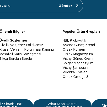
Gönder
Önemli Bilgiler
Popüler Ürün Grupları
Üyelik Sözleşmesi
NBL Probiyotik
Gizlilik ve Çerez Politikamız
Avene Güneş Kremi
Kişisel Verilerin Korunması Kanunu
Orzax Kolajen
Mesafeli Satış Sözleşmesi
Orzax Magnezyum
Sıkça Sorulan Sorular
Vichy Güneş Kremi
Solgar Magnezyum
Vichy Şampuan
Voonka Kolajen
Orzax Omega 3
 / Sipariş Hattı
WhatsApp Destek
Si