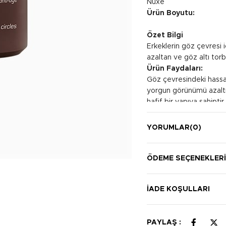
Nuxe
Ürün Boyutu:
Özet Bilgi
Erkeklerin göz çevresi 
azaltan ve göz altı tor
Ürün Faydaları:
Göz çevresindeki hassas c
yorgun görünümü azaltır
hafif bir yapıya sahiptir.
Kullanım Şekli:
Sabah ve akşam, temizl
YORUMLAR
(0)
uygulayın.
ÖDEME SEÇENEKLER
İADE KOŞULLARI
PAYLAŞ :