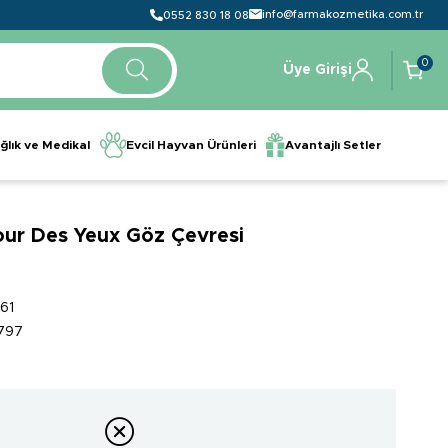
info@farmakozmetika.com.tr
0552 830 18 08
0
Üye Girişi
ğlık ve Medikal
Evcil Hayvan Ürünleri
Avantajlı Setler
ur Des Yeux Göz Çevresi
61
797