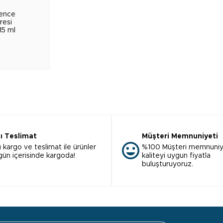
fence
resi
15 ml
lı Teslimat
Müşteri Memnuniyeti
ı kargo ve teslimat ile ürünler
%100 Müşteri memnuniy
 gün içerisinde kargoda!
kaliteyi uygun fiyatla
buluşturuyoruz.