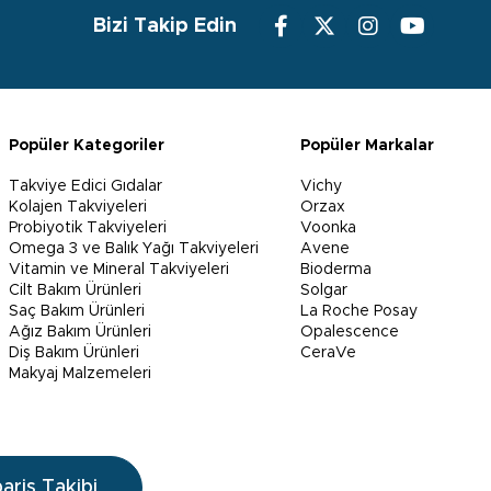
Bizi Takip Edin
Popüler Kategoriler
Popüler Markalar
Takviye Edici Gıdalar
Vichy
Kolajen Takviyeleri
Orzax
Probiyotik Takviyeleri
Voonka
Omega 3 ve Balık Yağı Takviyeleri
Avene
Vitamin ve Mineral Takviyeleri
Bioderma
Cilt Bakım Ürünleri
Solgar
Saç Bakım Ürünleri
La Roche Posay
Ağız Bakım Ürünleri
Opalescence
Diş Bakım Ürünleri
CeraVe
Makyaj Malzemeleri
pariş Takibi