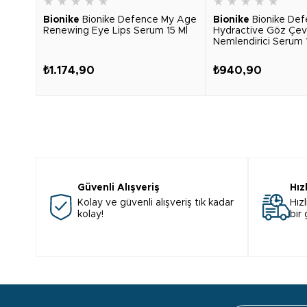
★
★
★
★
★
★
★
★
★
★
Bionike
Bionike Defence My Age
Bionike
Bionike De
Renewing Eye Lips Serum 15 Ml
Hydractive Göz Çev
Nemlendirici Serum 
₺1.174,90
₺940,90
Güvenli Alışveriş
Hız
Kolay ve güvenli alışveriş tık kadar
Hızl
kolay!
bir