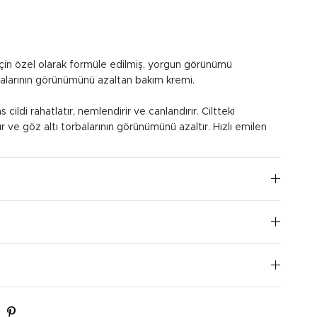
için özel olarak formüle edilmiş, yorgun görünümü
balarının görünümünü azaltan bakım kremi.
ildi rahatlatır, nemlendirir ve canlandırır. Ciltteki
 ve göz altı torbalarının görünümünü azaltır. Hızlı emilen
enmiş ve kurulanmış göz çevresine hafif dokunuşlarla
I