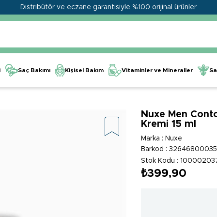
Distribütör ve eczane garantisiyle %100 orijinal ürünler
Kişisel Bakım
Vitaminler ve Mineraller
i
Saç Bakımı
Sa
Nuxe Men Conto
Kremi 15 ml
Marka
:
Nuxe
Barkod
:
32646800035
Stok Kodu
10000203
₺399,90