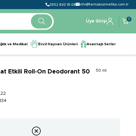
info@farmakozmetika.com.tr
0552 830 18 08
0
Üye Girişi
ğlık ve Medikal
Evcil Hayvan Ürünleri
Avantajlı Setler
t Etkili Roll-On Deodorant 50
50 ml
922
334