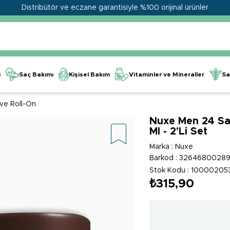
Distribütör ve eczane garantisiyle %100 orijinal ürünler
Kişisel Bakım
Vitaminler ve Mineraller
i
Saç Bakımı
Sa
ve Roll-On
Nuxe Men 24 Saa
Ml - 2'Li Set
Marka
:
Nuxe
Barkod
:
3264680028
Stok Kodu
10000205
₺315,90