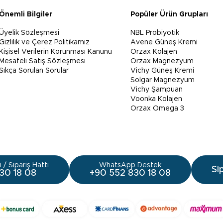
Önemli Bilgiler
Popüler Ürün Grupları
Üyelik Sözleşmesi
NBL Probiyotik
Gizlilik ve Çerez Politikamız
Avene Güneş Kremi
Kişisel Verilerin Korunması Kanunu
Orzax Kolajen
Mesafeli Satış Sözleşmesi
Orzax Magnezyum
Sıkça Sorulan Sorular
Vichy Güneş Kremi
Solgar Magnezyum
Vichy Şampuan
Voonka Kolajen
Orzax Omega 3
 / Sipariş Hattı
WhatsApp Destek
Si
30 18 08
+90 552 830 18 08