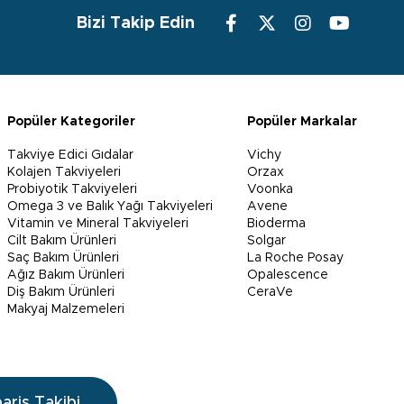
Bizi Takip Edin
Popüler Kategoriler
Popüler Markalar
Takviye Edici Gıdalar
Vichy
Kolajen Takviyeleri
Orzax
Probiyotik Takviyeleri
Voonka
Omega 3 ve Balık Yağı Takviyeleri
Avene
Vitamin ve Mineral Takviyeleri
Bioderma
Cilt Bakım Ürünleri
Solgar
Saç Bakım Ürünleri
La Roche Posay
Ağız Bakım Ürünleri
Opalescence
Diş Bakım Ürünleri
CeraVe
Makyaj Malzemeleri
pariş Takibi