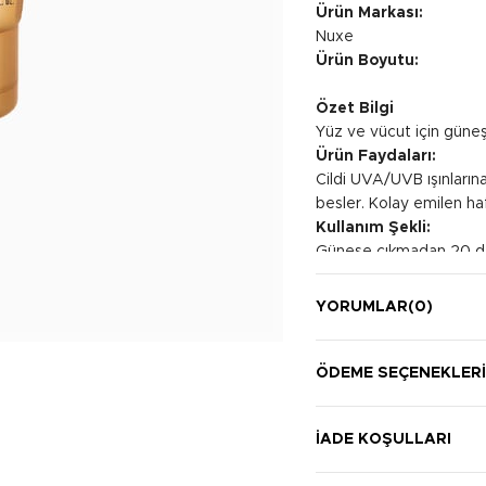
Ürün Markası:
Nuxe
Ürün Boyutu:
Özet Bilgi
Yüz ve vücut için güne
Ürün Faydaları:
Cildi UVA/UVB ışınlarına
besler. Kolay emilen haf
Kullanım Şekli:
Güneşe çıkmadan 20 dak
Sık sık ve bol miktarda u
boyun ve dekolteye dair
YORUMLAR
(0)
miktarda uygulayın ve t
ÖDEME SEÇENEKLER
İADE KOŞULLARI