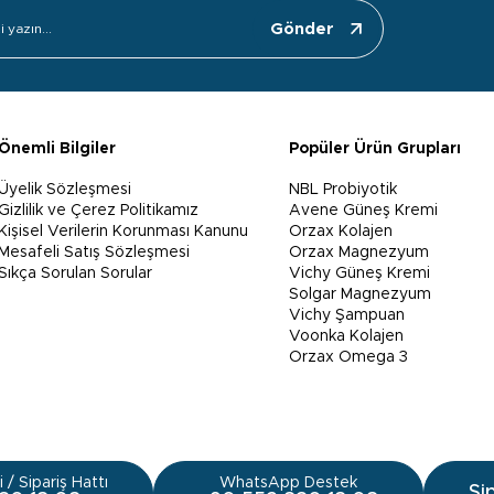
Gönder
Önemli Bilgiler
Popüler Ürün Grupları
Üyelik Sözleşmesi
NBL Probiyotik
Gizlilik ve Çerez Politikamız
Avene Güneş Kremi
Kişisel Verilerin Korunması Kanunu
Orzax Kolajen
Mesafeli Satış Sözleşmesi
Orzax Magnezyum
Sıkça Sorulan Sorular
Vichy Güneş Kremi
Solgar Magnezyum
Vichy Şampuan
Voonka Kolajen
Orzax Omega 3
 / Sipariş Hattı
WhatsApp Destek
Si