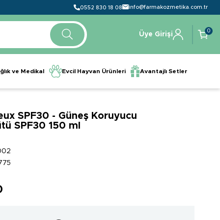
info@farmakozmetika.com.tr
0552 830 18 08
0
Üye Girişi
ğlık ve Medikal
Evcil Hayvan Ürünleri
Avantajlı Setler
ieux SPF30 - Güneş Koruyucu
ütü SPF30 150 ml
002
775
0