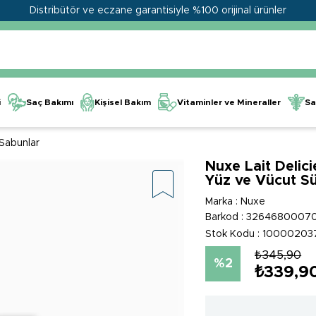
Distribütör ve eczane garantisiyle %100 orijinal ürünler
Kişisel Bakım
Vitaminler ve Mineraller
i
Saç Bakımı
Sa
 Sabunlar
Nuxe Lait Delic
Yüz ve Vücut S
Marka
:
Nuxe
Barkod
:
3264680007
Stok Kodu
10000203
₺345,90
2
₺339,9