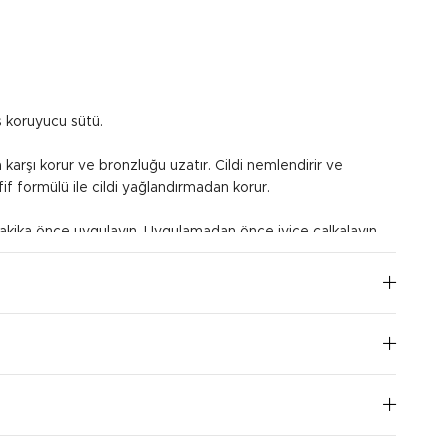
ş koruyucu sütü.
 karşı korur ve bronzluğu uzatır. Cildi nemlendirir ve
if formülü ile cildi yağlandırmadan korur.
ika önce uygulayın. Uygulamadan önce iyice çalkalayın.
ygulayın. Yüz için; avuç içine bir miktar süt alın ve yüz,
esel hareketlerle uygulayın. Vücut için; tüm vücuda eşit
ekrarlayın.
I