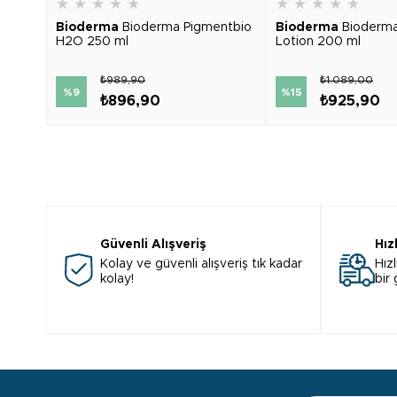
★
★
★
★
★
★
★
★
★
★
Bioderma
Bioderma Pigmentbio
Bioderma
Bioderm
H2O 250 ml
Lotion 200 ml
₺989,90
₺1.089,00
%9
%15
₺896,90
₺925,90
Güvenli Alışveriş
Hız
Kolay ve güvenli alışveriş tık kadar
Hızl
kolay!
bir