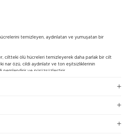
 hücrelerini temizleyen, aydınlatan ve yumuşatan bir
r, ciltteki ölü hücreleri temizleyerek daha parlak bir cilt
 nar özü, cildi aydınlatır ve ton eşitsizliklerinin
i nemlendirir ve pürüzsüzleştirir.
e 2-3 dakika boyunca dairesel hareketlerle masaj yapılır.
nır ve haftada 1-2 kez kullanılması önerilir.
I