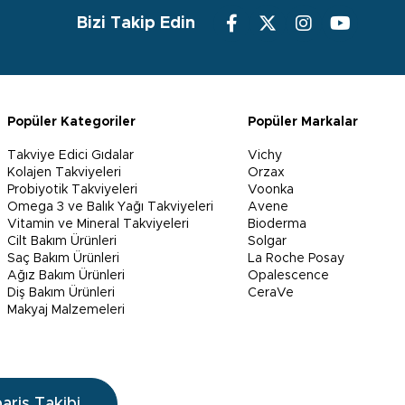
Bizi Takip Edin
Popüler Kategoriler
Popüler Markalar
Takviye Edici Gıdalar
Vichy
Kolajen Takviyeleri
Orzax
Probiyotik Takviyeleri
Voonka
Omega 3 ve Balık Yağı Takviyeleri
Avene
Vitamin ve Mineral Takviyeleri
Bioderma
Cilt Bakım Ürünleri
Solgar
Saç Bakım Ürünleri
La Roche Posay
Ağız Bakım Ürünleri
Opalescence
Diş Bakım Ürünleri
CeraVe
Makyaj Malzemeleri
pariş Takibi