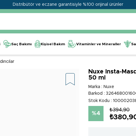
Distribütör ve eczane garantisiyle %100 orijinal ürünler
Kişisel Bakım
Vitaminler ve Mineraller
i
Saç Bakımı
Sa
ırıcılar
Nuxe Insta-Masq
50 ml
Marka
:
Nuxe
Barkod
:
32646800160
Stok Kodu
10000203
₺394,90
4
₺380,9