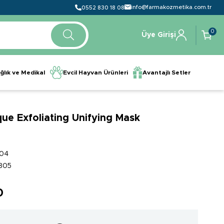
info@farmakozmetika.com.tr
0552 830 18 08
0
Üye Girişi
ğlık ve Medikal
Evcil Hayvan Ürünleri
Avantajlı Setler
ue Exfoliating Unifying Mask
04
805
0