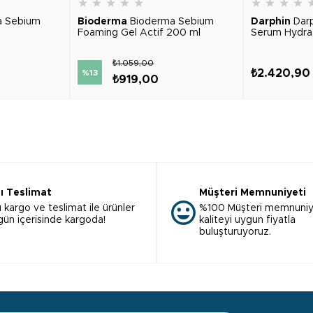
★
★
★
★
★
★
★
★
★
a Sebium
Bioderma
Bioderma Sebium
Darphin
Dar
Foaming Gel Actif 200 ml
Serum Hydrat
₺1.059,00
₺2.420,90
%13
₺919,00
lı Teslimat
Müşteri Memnuniyeti
ı kargo ve teslimat ile ürünler
%100 Müşteri memnuniy
 gün içerisinde kargoda!
kaliteyi uygun fiyatla
buluşturuyoruz.