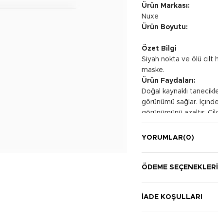
Ürün Markası:
Nuxe
Ürün Boyutu:
Özet Bilgi
Siyah nokta ve ölü cilt
maske.
Ürün Faydaları:
Doğal kaynaklı tanecikle
görünümü sağlar. İçindeki
görünümünü azaltır. Cild
Kullanım Şekli:
Temiz cilde uygulanır v
YORUMLAR
(0)
Daha sonra su ile durula
ÖDEME SEÇENEKLER
İADE KOŞULLARI