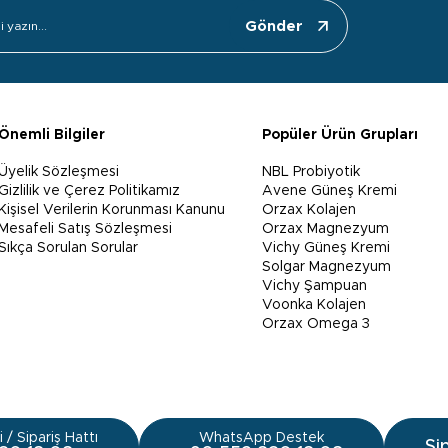
Gönder
Önemli Bilgiler
Popüler Ürün Grupları
Üyelik Sözleşmesi
NBL Probiyotik
Gizlilik ve Çerez Politikamız
Avene Güneş Kremi
Kişisel Verilerin Korunması Kanunu
Orzax Kolajen
Mesafeli Satış Sözleşmesi
Orzax Magnezyum
Sıkça Sorulan Sorular
Vichy Güneş Kremi
Solgar Magnezyum
Vichy Şampuan
Voonka Kolajen
Orzax Omega 3
 / Sipariş Hattı
WhatsApp Destek
Si