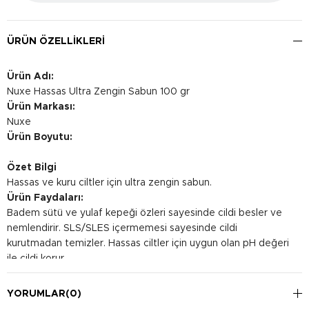
ÜRÜN ÖZELLIKLERI
Ürün Adı:
Nuxe Hassas Ultra Zengin Sabun 100 gr
Ürün Markası:
Nuxe
Ürün Boyutu:
Özet Bilgi
Hassas ve kuru ciltler için ultra zengin sabun.
Ürün Faydaları:
Badem sütü ve yulaf kepeği özleri sayesinde cildi besler ve
nemlendirir. SLS/SLES içermemesi sayesinde cildi
kurutmadan temizler. Hassas ciltler için uygun olan pH değeri
ile cildi korur.
Kullanım Şekli:
Islak cilde uygulayın ve köpürtün. Ardından bol su ile
YORUMLAR
(0)
durulayın.