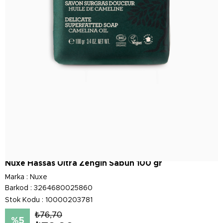
Nuxe Hassas Ultra Zengin Sabun 100 gr
Marka
:
Nuxe
Barkod
:
3264680025860
Stok Kodu
10000203781
₺76,70
5