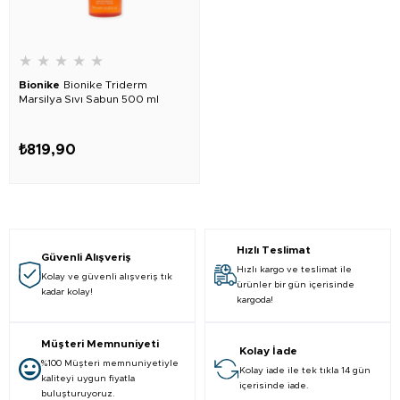
★
★
★
★
★
Bionike
Bionike Triderm
Marsilya Sıvı Sabun 500 ml
₺819,90
Hızlı Teslimat
Güvenli Alışveriş
Hızlı kargo ve teslimat ile
Kolay ve güvenli alışveriş tık
ürünler bir gün içerisinde
kadar kolay!
kargoda!
Müşteri Memnuniyeti
Kolay İade
%100 Müşteri memnuniyetiyle
Kolay iade ile tek tıkla 14 gün
kaliteyi uygun fiyatla
içerisinde iade.
buluşturuyoruz.