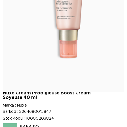
Nuxe Cream Prodigieuse Boost Cream
Soyeuse 40 ml
Marka
:
Nuxe
Barkod
:
3264680015847
Stok Kodu
10000203824
₺454,90