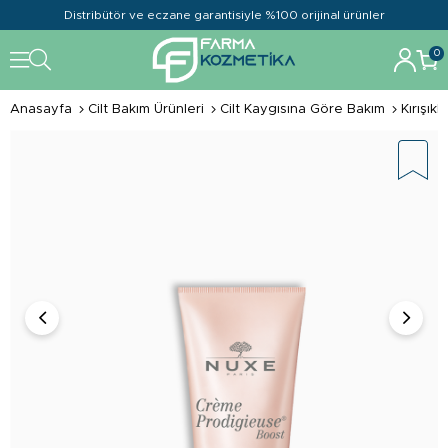
Distribütör ve eczane garantisiyle %100 orijinal ürünler
0
Anasayfa
Cilt Bakım Ürünleri
Cilt Kaygısına Göre Bakım
Kırışık