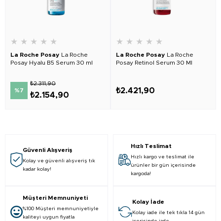
★
★
★
★
★
★
★
★
★
★
La Roche Posay
La Roche
La Roche Posay
La Roche
Posay Hyalu B5 Serum 30 ml
Posay Retinol Serum 30 Ml
₺2.311,90
₺2.421,90
%7
₺2.154,90
Hızlı Teslimat
Güvenli Alışveriş
Hızlı kargo ve teslimat ile
Kolay ve güvenli alışveriş tık
ürünler bir gün içerisinde
kadar kolay!
kargoda!
Müşteri Memnuniyeti
Kolay İade
%100 Müşteri memnuniyetiyle
Kolay iade ile tek tıkla 14 gün
kaliteyi uygun fiyatla