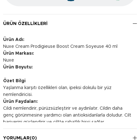
ÜRÜN ÖZELLIKLERI
Ürün Adı:
Nuxe Cream Prodigieuse Boost Cream Soyeuse 40 ml
Ürün Markası:
Nuxe
Ürün Boyutu:
Özet Bilgi
Yaşlanma karşıtı özellikleri olan, ipeksi dokulu bir yüz
nemlendiricisi.
Ürün Faydaları:
Cildi nemlendirir, pürüzsüzleştirir ve aydınlatır. Cildin daha
genç görünmesine yardımcı olan antioksidanlarla doludur. Cilt
bariyerini güçlendirir ve ciltte rahatlık hissi sağlar.
Kullanım Şekli:
Temizlenmiş cilde sabah ve akşam hafifçe masaj yaparak
YORUMLAR
(0)