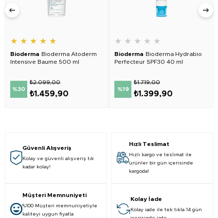
★
★
★
★
★
★
★
★
★
★
Bioderma
Bioderma Atoderm
Bioderma
Bioderma Hydrabio
Intensive Baume 500 ml
Perfecteur SPF30 40 ml
₺2.099,00
₺1.719,00
%30
%19
₺1.459,90
₺1.399,90
Hızlı Teslimat
Güvenli Alışveriş
Hızlı kargo ve teslimat ile
Kolay ve güvenli alışveriş tık
ürünler bir gün içerisinde
kadar kolay!
kargoda!
Müşteri Memnuniyeti
Kolay İade
%100 Müşteri memnuniyetiyle
Kolay iade ile tek tıkla 14 gün
kaliteyi uygun fiyatla