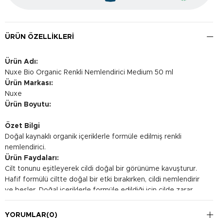
ÜRÜN ÖZELLIKLERI
Ürün Adı:
Nuxe Bio Organic Renkli Nemlendirici Medium 50 ml
Ürün Markası:
Nuxe
Ürün Boyutu:
Özet Bilgi
Doğal kaynaklı organik içeriklerle formüle edilmiş renkli
nemlendirici.
Ürün Faydaları:
Cilt tonunu eşitleyerek cildi doğal bir görünüme kavuşturur.
Hafif formülü ciltte doğal bir etki bırakırken, cildi nemlendirir
ve besler. Doğal içeriklerle formüle edildiği için cilde zarar
vermeden cilt bakımı yapar.
Kullanım Şekli:
YORUMLAR
(0)