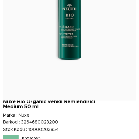
Nuxe Bio Organic Renkli Nemlendirici
Medium 50 ml
Marka
:
Nuxe
Barkod
:
3264680023200
Stok Kodu
10000203854
₺318,80