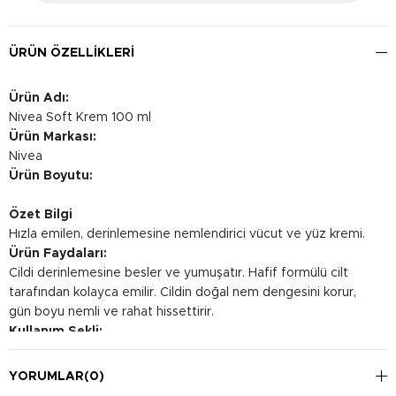
ÜRÜN ÖZELLIKLERI
Ürün Adı:
Nivea Soft Krem 100 ml
Ürün Markası:
Nivea
Ürün Boyutu:
Özet Bilgi
Hızla emilen, derinlemesine nemlendirici vücut ve yüz kremi.
Ürün Faydaları:
Cildi derinlemesine besler ve yumuşatır. Hafif formülü cilt
tarafından kolayca emilir. Cildin doğal nem dengesini korur,
gün boyu nemli ve rahat hissettirir.
Kullanım Şekli:
İhtiyaç duydukça yüz ve vücuda uygulayın. Hafif masaj
yaparak cilde yedirin.
YORUMLAR
(0)