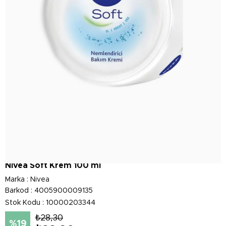
Nivea Soft Krem 100 ml
Marka
:
Nivea
Barkod
:
4005900009135
Stok Kodu
10000203344
₺28,30
19