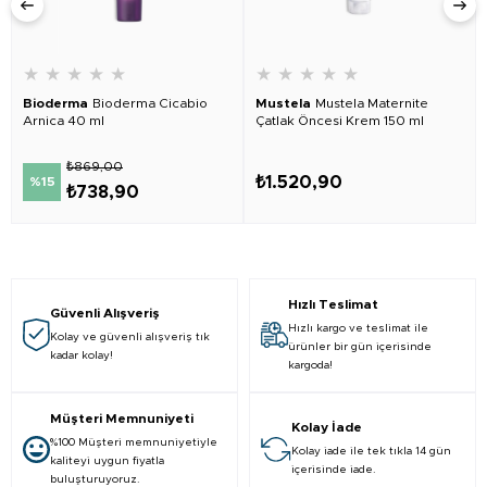
★
★
★
★
★
★
★
★
★
★
Bioderma
Bioderma Cicabio
Mustela
Mustela Maternite
Arnica 40 ml
Çatlak Öncesi Krem 150 ml
₺869,00
₺1.520,90
%15
₺738,90
Hızlı Teslimat
Güvenli Alışveriş
Hızlı kargo ve teslimat ile
Kolay ve güvenli alışveriş tık
ürünler bir gün içerisinde
kadar kolay!
kargoda!
Müşteri Memnuniyeti
Kolay İade
%100 Müşteri memnuniyetiyle
Kolay iade ile tek tıkla 14 gün
kaliteyi uygun fiyatla
içerisinde iade.
buluşturuyoruz.