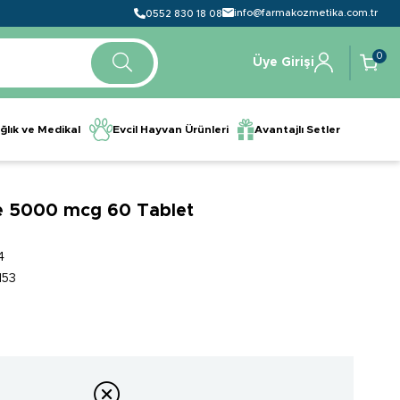
info@farmakozmetika.com.tr
0552 830 18 08
0
Üye Girişi
ğlık ve Medikal
Evcil Hayvan Ürünleri
Avantajlı Setler
ne 5000 mcg 60 Tablet
4
153