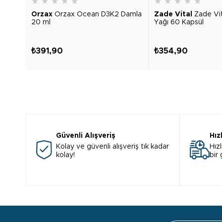
★
★
★
★
★
★
★
★
★
★
Orzax
Orzax Ocean D3K2 Damla
Zade Vital
Zade Vi
20 ml
Yağı 60 Kapsül
₺391,90
₺354,90
Güvenli Alışveriş
Hız
Kolay ve güvenli alışveriş tık kadar
Hızl
kolay!
bir