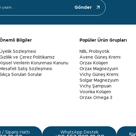
Gönder
Önemli Bilgiler
Popüler Ürün Grupları
Üyelik Sözleşmesi
NBL Probiyotik
Gizlilik ve Çerez Politikamız
Avene Güneş Kremi
Kişisel Verilerin Korunması Kanunu
Orzax Kolajen
Mesafeli Satış Sözleşmesi
Orzax Magnezyum
Sıkça Sorulan Sorular
Vichy Güneş Kremi
Solgar Magnezyum
Vichy Şampuan
Voonka Kolajen
Orzax Omega 3
 / Sipariş Hattı
WhatsApp Destek
Si