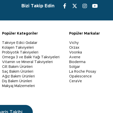
Bizi Takip Edin
Popüler Kategoriler
Popüler Markalar
Takviye Edici Gıdalar
Vichy
Kolajen Takviyeleri
Orzax
Probiyotik Takviyeleri
Voonka
Omega 3 ve Balık Yağı Takviyeleri
Avene
Vitamin ve Mineral Takviyeleri
Bioderma
Cilt Bakım Ürünleri
Solgar
Saç Bakım Ürünleri
La Roche Posay
Ağız Bakım Ürünleri
Opalescence
Diş Bakım Ürünleri
CeraVe
Makyaj Malzemeleri
pariş Takibi