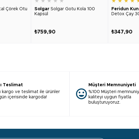
★
★
★
★
★
★
★
★
★
tal Çörek Otu
Solgar
Solgar Gotu Kola 100
Feridun Kun
Kapsül
Detox Çay 3
₺759,90
₺347,90
lı Teslimat
Müşteri Memnuniyeti
ı kargo ve teslimat ile ürünler
%100 Müşteri memnuniy
 gün içerisinde kargoda!
kaliteyi uygun fiyatla
buluşturuyoruz.