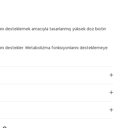
lığını desteklemek amacıyla tasarlanmış yüksek doz biotin
lığını destekler. Metabolizma fonksiyonlarını desteklemeye
en yemekle birlikte alınması önerilir.
I