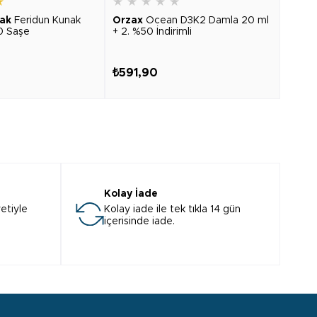
★
★
★
★
★
★
★
★
ak
Feridun Kunak
Orzax
Ocean D3K2 Damla 20 ml
Cent
0 Saşe
+ 2. %50 İndirimli
Advan
₺591,90
₺403
Kolay İade
etiyle
Kolay iade ile tek tıkla 14 gün
içerisinde iade.