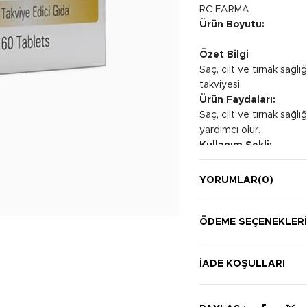
RC FARMA
Ürün Boyutu:
Özet Bilgi
Saç, cilt ve tırnak sağ
takviyesi.
Ürün Faydaları:
Saç, cilt ve tırnak sağ
yardımcı olur.
Kullanım Şekli:
Günde bir tablet, tercih
YORUMLAR
(0)
ÖDEME SEÇENEKLER
İADE KOŞULLARI