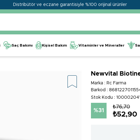
Distribütör ve eczane garantisiyle %100 orijinal ürünler
Kişisel Bakım
Vitaminler ve Mineraller
i
Saç Bakımı
Sa
Newvital Bioti
Marka
:
Rc Farma
Barkod
:
868122701155
Stok Kodu
10000204
₺76,70
31
₺52,90