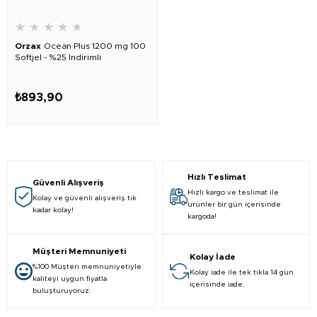
★
★
★
★
★
Orzax
Ocean Plus 1200 mg 100
Softjel - %25 İndirimli
₺893,90
Hızlı Teslimat
Güvenli Alışveriş
Hızlı kargo ve teslimat ile
Kolay ve güvenli alışveriş tık
ürünler bir gün içerisinde
kadar kolay!
kargoda!
Müşteri Memnuniyeti
Kolay İade
%100 Müşteri memnuniyetiyle
Kolay iade ile tek tıkla 14 gün
kaliteyi uygun fiyatla
içerisinde iade.
buluşturuyoruz.