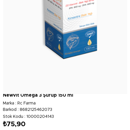
Newvit Omega 3 Şurup 150 ml
Marka
:
Rc Farma
Barkod
:
8682125462073
Stok Kodu
10000204143
₺75,90