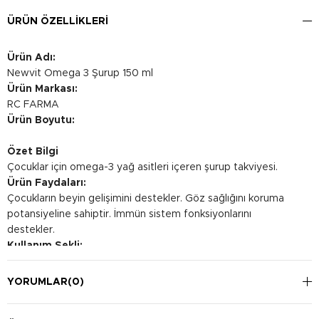
ÜRÜN ÖZELLIKLERI
Ürün Adı:
Newvit Omega 3 Şurup 150 ml
Ürün Markası:
RC FARMA
Ürün Boyutu:
Özet Bilgi
Çocuklar için omega-3 yağ asitleri içeren şurup takviyesi.
Ürün Faydaları:
Çocukların beyin gelişimini destekler. Göz sağlığını koruma
potansiyeline sahiptir. İmmün sistem fonksiyonlarını
destekler.
Kullanım Şekli:
Günde bir kez, tercihen yemekle birlikte alınması önerilir.
Ölçek ile verilmesi tavsiye edilir.
YORUMLAR
(0)