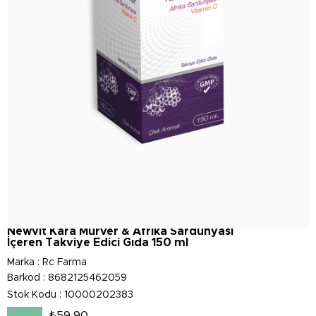
Newvit Kara Mürver & Afrika Sardunyası
İçeren Takviye Edici Gıda 150 ml
Marka
:
Rc Farma
Barkod
:
8682125462059
Stok Kodu
10000202383
₺59,90