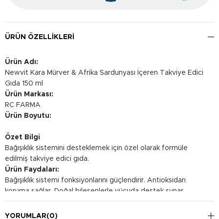
ÜRÜN ÖZELLIKLERI
Ürün Adı:
Newvit Kara Mürver & Afrika Sardunyası İçeren Takviye Edici
Gıda 150 ml
Ürün Markası:
RC FARMA
Ürün Boyutu:
Özet Bilgi
Bağışıklık sistemini desteklemek için özel olarak formüle
edilmiş takviye edici gıda.
Ürün Faydaları:
Bağışıklık sistemi fonksiyonlarını güçlendirir. Antioksidan
koruma sağlar. Doğal bileşenlerle vücuda destek sunar.
Kullanım Şekli:
Günde bir ölçek (10 ml), tercihen yemekle birlikte alınması
YORUMLAR
(0)