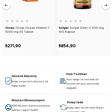
★
★
★
★
★
★
★
★
★
★
Orzax
Orzax Ocean Vitamin C
Solgar
Solgar Ester-C 500 mg
1000 mg 30 Tablet
100 Kapsül
₺271,90
₺854,90
Hızlı Teslimat
Güvenli Alışveriş
Hızlı kargo ve teslimat ile
Kolay ve güvenli alışveriş tık
ürünler bir gün içerisinde
kadar kolay!
kargoda!
Müşteri Memnuniyeti
Kolay İade
%100 Müşteri memnuniyetiyle
Kolay iade ile tek tıkla 14 gün
kaliteyi uygun fiyatla