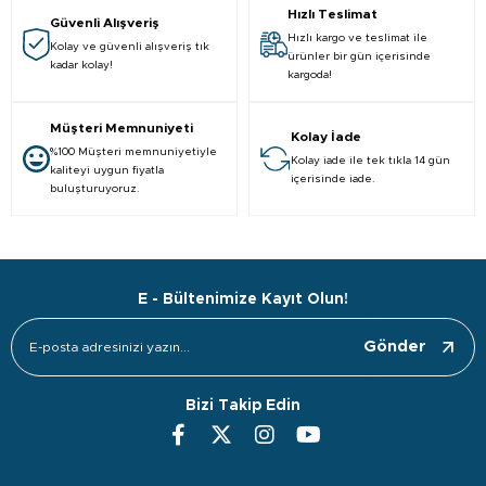
Hızlı Teslimat
Güvenli Alışveriş
Hızlı kargo ve teslimat ile
Kolay ve güvenli alışveriş tık
ürünler bir gün içerisinde
kadar kolay!
kargoda!
Müşteri Memnuniyeti
Kolay İade
%100 Müşteri memnuniyetiyle
Kolay iade ile tek tıkla 14 gün
kaliteyi uygun fiyatla
içerisinde iade.
buluşturuyoruz.
E - Bültenimize Kayıt Olun!
Gönder
Bizi Takip Edin