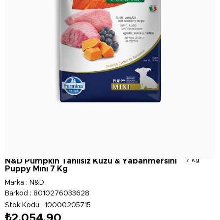
N&D Pumpkın Tahılsız Kuzu & Yabanmersini
7 Kg
Puppy Mını 7 Kg
Marka
:
N&D
Barkod
:
8010276033628
Stok Kodu
10000205715
₺2.054,90