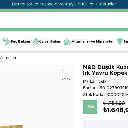
Distribütör ve eczane garantisiyle %100 orijinal ürünler
Kişisel Bakım
Vitaminler ve Mineraller
i
Saç Bakımı
Sa
Mamaları
N&D Düşük Kuzu 
Irk Yavru Köpe
Marka
:
N&D
Barkod
:
80102760351
Stok Kodu
10000205
₺1.754,90
6
₺1.648,