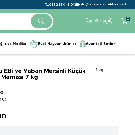
info@farmakozmetika.com.tr
0552 830 18 08
0
Üye Girişi
ğlık ve Medikal
Evcil Hayvan Ürünleri
Avantajlı Setler
Etli ve Yaban Mersinli Küçük
7 kg
k Maması 7 kg
03
434
90