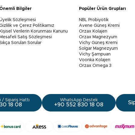
Önemli Bilgiler
Popüler Ürün Grupları
Üyelik Sözleşmesi
NBL Probiyotik
Gizlilik ve Çerez Politikamız
Avene Güneş Kremi
Kişisel Verilerin Korunması Kanunu
Orzax Kolajen
Mesafeli Satış Sözleşmesi
Orzax Magnezyum
Sıkça Sorulan Sorular
Vichy Güneş Kremi
Solgar Magnezyum
Vichy Şampuan
Voonka Kolajen
Orzax Omega 3
 / Sipariş Hattı
WhatsApp Destek
Si
30 18 08
+90 552 830 18 08