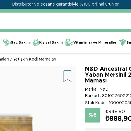
Distribütör ve eczane garantisiyle %100 orijinal ürünler
Kişisel Bakım
Vitaminler ve Mineraller
i
Saç Bakımı
Sa
aları
Yetişkin Kedi Mamaları
N&D Ancestral Gr
Yaban Mersinli 
Maması
Marka
:
N&D
Barkod
:
80102760221
Stok Kodu
10000205
₺948,90
6
₺888,9