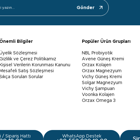
Gönder
Önemli Bilgiler
Popüler Ürün Grupları
Üyelik Sözleşmesi
NBL Probiyotik
Gizlilik ve Çerez Politikamız
Avene Güneş Kremi
Kişisel Verilerin Korunması Kanunu
Orzax Kolajen
Mesafeli Satış Sözleşmesi
Orzax Magnezyum
Sıkça Sorulan Sorular
Vichy Güneş Kremi
Solgar Magnezyum
Vichy Şampuan
Voonka Kolajen
Orzax Omega 3
 / Sipariş Hattı
WhatsApp Destek
Si