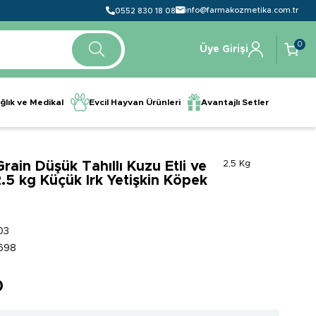
info@farmakozmetika.com.tr
0552 830 18 08
0
Üye Girişi
ğlık ve Medikal
Evcil Hayvan Ürünleri
Avantajlı Setler
ain Düşük Tahıllı Kuzu Etli ve
2,5 Kg
2.5 kg Küçük Irk Yetişkin Köpek
03
698
0