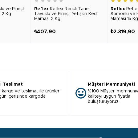
★
★
★
★
★
★
★
★
★
u ve Pirinçli
Reflex
Reflex Renkli Taneli
Reflex
Reflex
ı 2 Kg
Tavuklu ve Pirinçli Yetişkin Kedi
Somonlu ve Pi
Maması 2 Kg
Maması 15 Kg
₺407,90
₺2.319,90
lı Teslimat
Müşteri Memnuniyeti
ı kargo ve teslimat ile ürünler
%100 Müşteri memnuniy
 gün içerisinde kargoda!
kaliteyi uygun fiyatla
buluşturuyoruz.