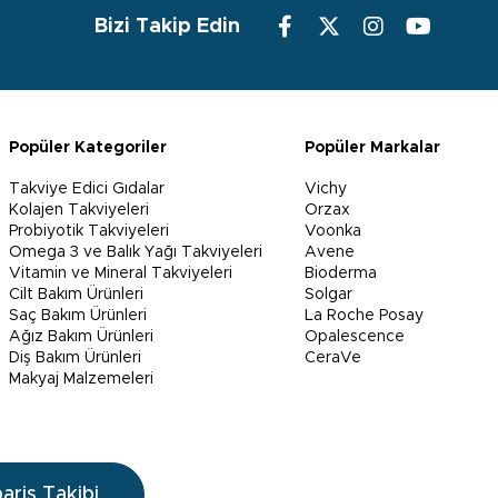
Bizi Takip Edin
Popüler Kategoriler
Popüler Markalar
Takviye Edici Gıdalar
Vichy
Kolajen Takviyeleri
Orzax
Probiyotik Takviyeleri
Voonka
Omega 3 ve Balık Yağı Takviyeleri
Avene
Vitamin ve Mineral Takviyeleri
Bioderma
Cilt Bakım Ürünleri
Solgar
Saç Bakım Ürünleri
La Roche Posay
Ağız Bakım Ürünleri
Opalescence
Diş Bakım Ürünleri
CeraVe
Makyaj Malzemeleri
pariş Takibi