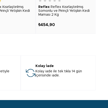
★
★
★
★
★
★
★
★
 Kısırlaştırılmış
Reflex
Reflex Kısırlaştırılmış
Spec
rinçli Yetişkin Kedi
Somonlu ve Pirinçli Yetişkin Kedi
Somonl
Maması 2 Kg
Yetiş
₺454,90
₺2.9
Kolay İade
etiyle
Kolay iade ile tek tıkla 14 gün
içerisinde iade.