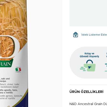
İstek Listeme Ekl
ÜRÜN ÖZELLIKLERI
N&D Ancestral Grain Düş