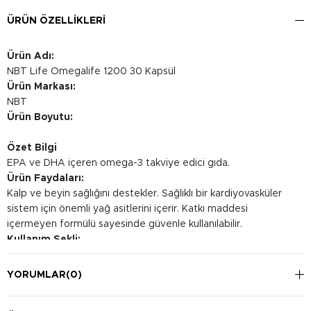
ÜRÜN ÖZELLIKLERI
Ürün Adı:
NBT Life Omegalife 1200 30 Kapsül
Ürün Markası:
NBT
Ürün Boyutu:
Özet Bilgi
EPA ve DHA içeren omega-3 takviye edici gıda.
Ürün Faydaları:
Kalp ve beyin sağlığını destekler. Sağlıklı bir kardiyovasküler
sistem için önemli yağ asitlerini içerir. Katkı maddesi
içermeyen formülü sayesinde güvenle kullanılabilir.
Kullanım Şekli:
Günde 1 kapsül, tercihen yemeklerle birlikte alınması önerilir.
YORUMLAR
(0)