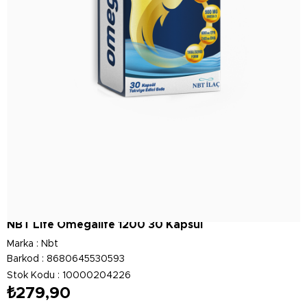
NBT Life Omegalife 1200 30 Kapsül
Marka
:
Nbt
Barkod
:
8680645530593
Stok Kodu
10000204226
₺279,90