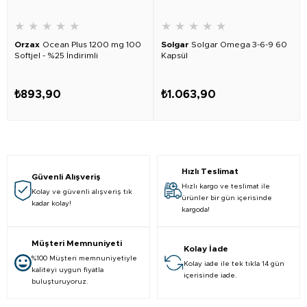
★
★
★
★
★
★
★
★
★
★
Orzax
Ocean Plus 1200 mg 100
Solgar
Solgar Omega 3-6-9 60
Softjel - %25 İndirimli
Kapsül
₺893,90
₺1.063,90
Hızlı Teslimat
Güvenli Alışveriş
Hızlı kargo ve teslimat ile
Kolay ve güvenli alışveriş tık
ürünler bir gün içerisinde
kadar kolay!
kargoda!
Müşteri Memnuniyeti
Kolay İade
%100 Müşteri memnuniyetiyle
Kolay iade ile tek tıkla 14 gün
kaliteyi uygun fiyatla
içerisinde iade.
buluşturuyoruz.