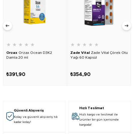
★
★
★
★
★
★
★
★
★
★
Orzax
Orzax Ocean D3K2
Zade Vital
Zade Vital Çörek Otu
Damla 20 ml
Yağı 60 Kapsül
₺391,90
₺354,90
Hızlı Teslimat
Güvenli Alışveriş
Hızlı kargo ve teslimat ile
Kolay ve güvenli alışveriş tık
ürünler bir gün içerisinde
kadar kolay!
kargoda!