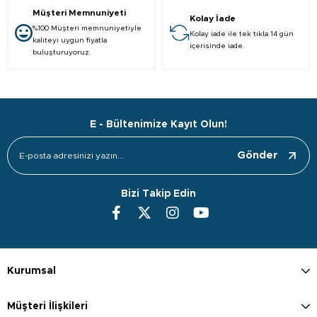
Müşteri Memnuniyeti
Kolay İade
%100 Müşteri memnuniyetiyle
Kolay iade ile tek tıkla 14 gün
kaliteyi uygun fiyatla
içerisinde iade.
buluşturuyoruz.
E - Bültenimize Kayıt Olun!
Gönder
Bizi Takip Edin
Kurumsal
Müşteri İlişkileri