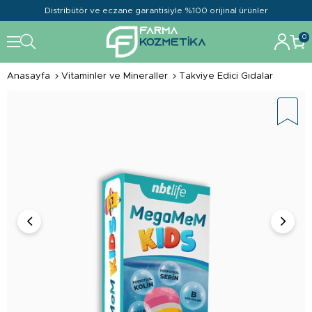
Distribütör ve eczane garantisiyle %100 orijinal ürünler
0
Anasayfa
Vitaminler ve Mineraller
Takviye Edici Gıdalar