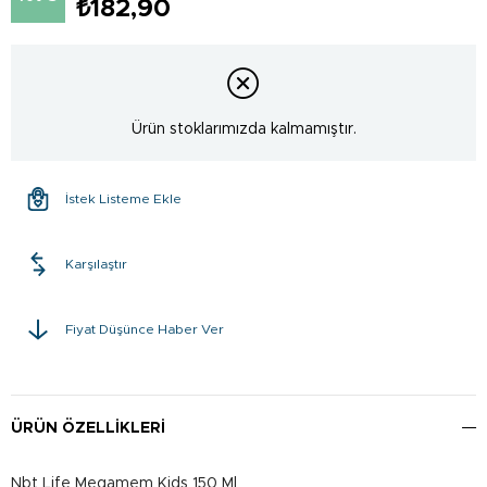
₺182,90
Ürün stoklarımızda kalmamıştır.
İstek Listeme Ekle
Karşılaştır
Fiyat Düşünce Haber Ver
ÜRÜN ÖZELLIKLERI
Nbt Life Megamem Kids 150 Ml