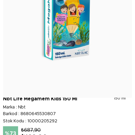
Nbt Life Megamem Kids 150 Ml
150 ml
Marka
:
Nbt
Barkod
:
8680645530807
Stok Kodu
10000205292
₺687,90
73