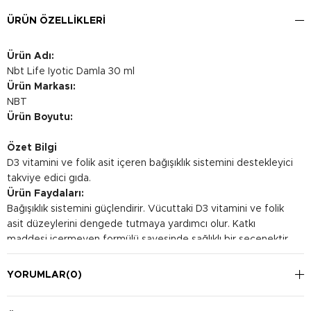
ÜRÜN ÖZELLIKLERI
Ürün Adı:
Nbt Life Iyotic Damla 30 ml
Ürün Markası:
NBT
Ürün Boyutu:
Özet Bilgi
D3 vitamini ve folik asit içeren bağışıklık sistemini destekleyici
takviye edici gıda.
Ürün Faydaları:
Bağışıklık sistemini güçlendirir. Vücuttaki D3 vitamini ve folik
asit düzeylerini dengede tutmaya yardımcı olur. Katkı
maddesi içermeyen formülü sayesinde sağlıklı bir seçenektir.
Kullanım Şekli:
Günde 1 ml (8-10 damla) doğrudan ağıza damlatılarak
YORUMLAR
(0)
kullanılması önerilir.