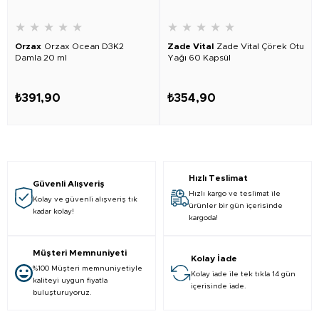
★
★
★
★
★
★
★
★
★
★
Orzax
Orzax Ocean D3K2
Zade Vital
Zade Vital Çörek Otu
Damla 20 ml
Yağı 60 Kapsül
₺391,90
₺354,90
Hızlı Teslimat
Güvenli Alışveriş
Hızlı kargo ve teslimat ile
Kolay ve güvenli alışveriş tık
ürünler bir gün içerisinde
kadar kolay!
kargoda!
Müşteri Memnuniyeti
Kolay İade
%100 Müşteri memnuniyetiyle
Kolay iade ile tek tıkla 14 gün
kaliteyi uygun fiyatla
içerisinde iade.
buluşturuyoruz.