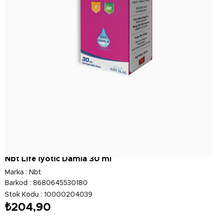
Nbt Life Iyotic Damla 30 ml
Marka
:
Nbt
Barkod
:
8680645530180
Stok Kodu
10000204039
₺204,90