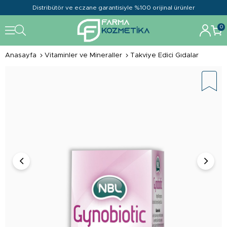
Distribütör ve eczane garantisiyle %100 orijinal ürünler
0
Anasayfa
Vitaminler ve Mineraller
Takviye Edici Gıdalar