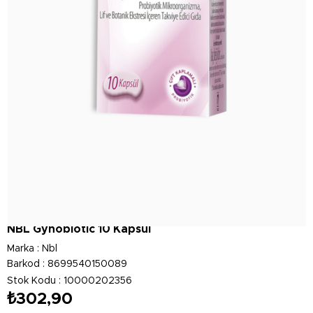
NBL Gynobiotic 10 Kapsül
Marka
:
Nbl
Barkod
:
8699540150089
Stok Kodu
10000202356
₺302,90