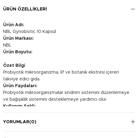
ÜRÜN ÖZELLIKLERI
Ürün Adı:
NBL Gynobiotic 10 Kapsül
Ürün Markası:
NBL
Ürün Boyutu:
Özet Bilgi
Probiyotik mikroorganizma, lif ve botanik ekstresi içeren
takviye edici gıda.
Ürün Faydaları:
Probiyotik mikroorganizmalar sindirim sistemini düzenlemeye
ve bağışıklık sistemini desteklemeye yardımcı olur.
Kullanım Şekli:
Tercihen yemeklerle birlikte günde 1-2 kez 1 veya 2 kapsül
olarak kullanılması önerilir.
YORUMLAR
(0)