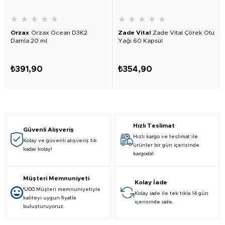
★
★
★
★
★
★
★
★
★
★
Orzax
Orzax Ocean D3K2
Zade Vital
Zade Vital Çörek Otu
Damla 20 ml
Yağı 60 Kapsül
₺391,90
₺354,90
Hızlı Teslimat
Güvenli Alışveriş
Hızlı kargo ve teslimat ile
Kolay ve güvenli alışveriş tık
ürünler bir gün içerisinde
kadar kolay!
kargoda!
Müşteri Memnuniyeti
Kolay İade
%100 Müşteri memnuniyetiyle
Kolay iade ile tek tıkla 14 gün
kaliteyi uygun fiyatla
içerisinde iade.
buluşturuyoruz.