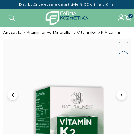
Distribütör ve eczane garantisiyle %100 orijinal ürünler
0
Anasayfa
Vitaminler ve Mineraller
Vitaminler
K Vitamini