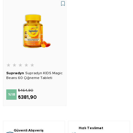
★
★
★
★
★
Supradyn
Supradyn KIDS Magic
Beans 60 Çiğneme Tableti
₺464,90
%18
₺381,90
Hızlı Teslimat
Güvenli Alışveriş