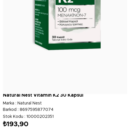
Natural Nest Vitamin K2 30 Kapsül
Marka
:
Natural Nest
Barkod
:
8697595877074
Stok Kodu
10000202351
₺193,90