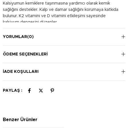
Kalsiyumun kemiklere taşınmasına yardımcı olarak kemik
sağlığını destekler. Kalp ve damar sağlığını korumaya katkıda
bulunur. K2 vitamini ve D vitamini etkileşimi sayesinde
kalsiyum dengesini düzenler.
Kullanım Şekli:
Günde bir kapsül tercihen yemeklerle birlikte su ile alınması
YORUMLAR
(0)
önerilir.
ÖDEME SEÇENEKLERI
İADE KOŞULLARI
PAYLAŞ :
Benzer Ürünler