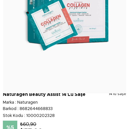
Naturagen Beauty Assist 14'Lü Saşe
14'lü saşe
Marka
:
Naturagen
Barkod
:
8682644668833
Stok Kodu
10000202328
₺60,90
5