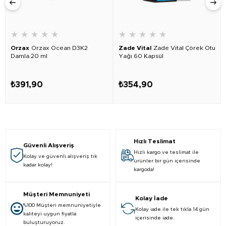
★
★
★
★
★
★
★
★
★
★
Orzax
Orzax Ocean D3K2
Zade Vital
Zade Vital Çörek Otu
Damla 20 ml
Yağı 60 Kapsül
₺391,90
₺354,90
Hızlı Teslimat
Güvenli Alışveriş
Hızlı kargo ve teslimat ile
Kolay ve güvenli alışveriş tık
ürünler bir gün içerisinde
kadar kolay!
kargoda!
Müşteri Memnuniyeti
Kolay İade
%100 Müşteri memnuniyetiyle
Kolay iade ile tek tıkla 14 gün
kaliteyi uygun fiyatla
içerisinde iade.
buluşturuyoruz.