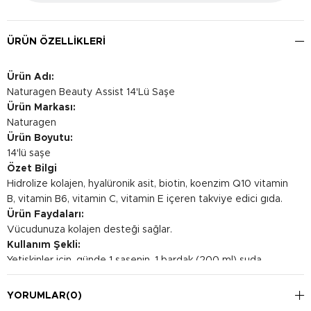
ÜRÜN ÖZELLIKLERI
Ürün Adı:
Naturagen Beauty Assist 14'Lü Saşe
Ürün Markası:
Naturagen
Ürün Boyutu:
14'lü saşe
Özet Bilgi
Hidrolize kolajen, hyalüronik asit, biotin, koenzim Q10 vitamin
B, vitamin B6, vitamin C, vitamin E içeren takviye edici gıda.
Ürün Faydaları:
Vücudunuza kolajen desteği sağlar.
Kullanım Şekli:
Yetişkinler için, günde 1 şasenin, 1 bardak (200 ml) suda
eritilerek tüketilmesi tavsiye edilir. Günün herhangi bir
saatinde içilebilir.
YORUMLAR
(0)