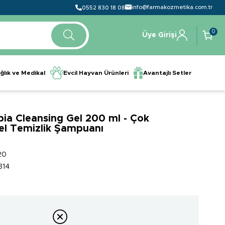
info@farmakozmetika.com.tr
0552 830 18 08
0
Üye Girişi
ğlık ve Medikal
Evcil Hayvan Ürünleri
Avantajlı Setler
pia Cleansing Gel 200 ml - Çok
zel Temizlik Şampuanı
20
314