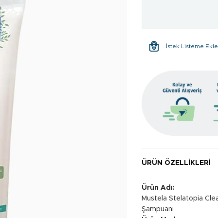
İstek Listeme Ekl
ÜRÜN ÖZELLIKLERI
Ürün Adı:
Mustela Stelatopia Clea
Şampuanı