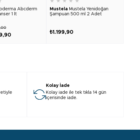
★
★
★
★
★
★
ioderma Abcderm
Mustela
Mustela Yenidoğan
ser 1 lt
Şampuan 500 ml 2 Adet
9,00
₺1.199,90
29,90
Kolay İade
etiyle
Kolay iade ile tek tıkla 14 gün
içerisinde iade.