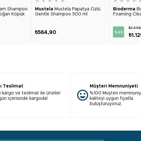
★
★
★
★
★
★
★
★
★
oam Shampoo
Mustela
Mustela Papatya Özlü
Bioderma
B
doğan Köpük
Gentle Shampoo 500 ml
Foaming Clean
₺1.44
₺564,90
%22
₺1.1
lı Teslimat
Müşteri Memnuniyeti
ı kargo ve teslimat ile ürünler
%100 Müşteri memnuniy
 gün içerisinde kargoda!
kaliteyi uygun fiyatla
buluşturuyoruz.