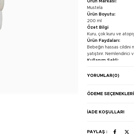
Ürün Markası:
Mustela
Ürün Boyutu:
200 ml
Özet Bilgi
Kuru, çok kuru ve atopiy
Ürün Faydaları:
Bebeğin hassas cildini n
yatıştırır. Nemlendirici
Kullanım Şekli:
Bebeğin veya çocuğun ı
durulayın.
YORUMLAR
(0)
ÖDEME SEÇENEKLER
İADE KOŞULLARI
PAYLAŞ :