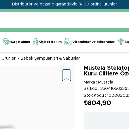
Distribütör ve eczane garantisiyle %100 orijinal ürünler
Kişisel Bakım
Vitaminler ve Mineraller
i
Saç Bakımı
Sa
 Ürünleri
Bebek Şampuanları & Sabunları
Mustela Stelato
Kuru Ciltlere Ö
Marka
:
Mustela
Barkod
:
35041050336
Stok Kodu
10000202
₺804,90