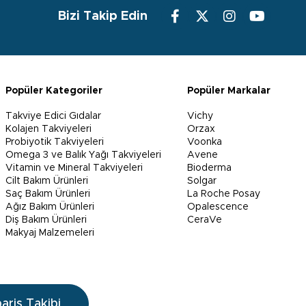
Bizi Takip Edin
Popüler Kategoriler
Popüler Markalar
Takviye Edici Gıdalar
Vichy
Kolajen Takviyeleri
Orzax
Probiyotik Takviyeleri
Voonka
Omega 3 ve Balık Yağı Takviyeleri
Avene
Vitamin ve Mineral Takviyeleri
Bioderma
Cilt Bakım Ürünleri
Solgar
Saç Bakım Ürünleri
La Roche Posay
Ağız Bakım Ürünleri
Opalescence
Diş Bakım Ürünleri
CeraVe
Makyaj Malzemeleri
pariş Takibi