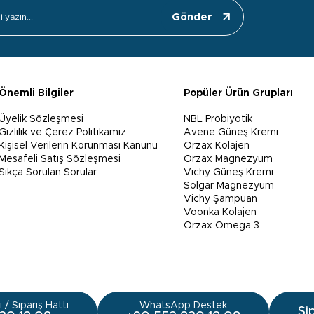
Gönder
Önemli Bilgiler
Popüler Ürün Grupları
Üyelik Sözleşmesi
NBL Probiyotik
Gizlilik ve Çerez Politikamız
Avene Güneş Kremi
Kişisel Verilerin Korunması Kanunu
Orzax Kolajen
Mesafeli Satış Sözleşmesi
Orzax Magnezyum
Sıkça Sorulan Sorular
Vichy Güneş Kremi
Solgar Magnezyum
Vichy Şampuan
Voonka Kolajen
Orzax Omega 3
 / Sipariş Hattı
WhatsApp Destek
Si