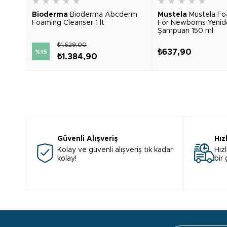
★
★
★
★
★
★
★
★
★
★
Bioderma
Bioderma Abcderm
Mustela
Mustela F
Foaming Cleanser 1 lt
For Newborns Yeni
Şampuan 150 ml
₺1.629,00
₺637,90
%15
₺1.384,90
Güvenli Alışveriş
Hız
Kolay ve güvenli alışveriş tık kadar
Hızl
kolay!
bir