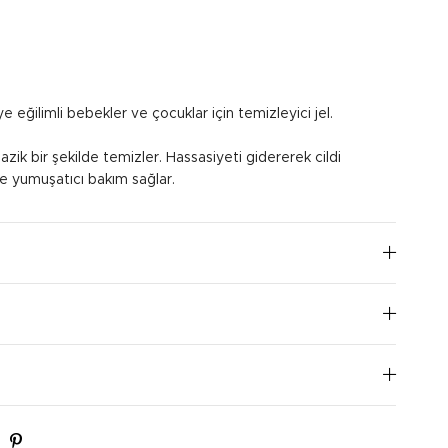
e eğilimli bebekler ve çocuklar için temizleyici jel.
azik bir şekilde temizler. Hassasiyeti gidererek cildi
 ve yumuşatıcı bakım sağlar.
slatılmış yüzüne ve vücuduna uygulayın. Bol su ile
I