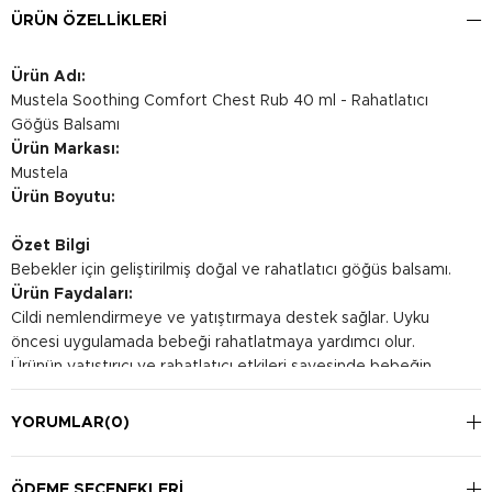
ÜRÜN ÖZELLIKLERI
Ürün Adı:
Mustela Soothing Comfort Chest Rub 40 ml - Rahatlatıcı
Göğüs Balsamı
Ürün Markası:
Mustela
Ürün Boyutu:
Özet Bilgi
Bebekler için geliştirilmiş doğal ve rahatlatıcı göğüs balsamı.
Ürün Faydaları:
Cildi nemlendirmeye ve yatıştırmaya destek sağlar. Uyku
öncesi uygulamada bebeği rahatlatmaya yardımcı olur.
Ürünün yatıştırıcı ve rahatlatıcı etkileri sayesinde bebeğin
huzurlu ve rahat bir uyku geçirmesine yardımcı olur.
Kullanım Şekli:
YORUMLAR
(0)
Doğum itibarıyla günde 2 kez uykudan önce bebeğin
göğsüne nazikçe masaj yaparak uygulayın.
ÖDEME SEÇENEKLERI