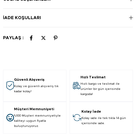
İADE KOŞULLARI
PAYLAŞ :
Hızlı Teslimat
Güvenli Alışveriş
Hızlı kargo ve teslimat ile
Kolay ve güvenli alışveriş tık
ürünler bir gün içerisinde
kadar kolay!
kargoda!
Müşteri Memnuniyeti
Kolay İade
%100 Müşteri memnuniyetiyle
Kolay iade ile tek tıkla 14 gün
kaliteyi uygun fiyatla
içerisinde iade.
buluşturuyoruz.