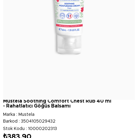
Mustela Soothing Comfort Chest Rub 40 ml
- Rahatlatıcı Göğüs Balsamı
Marka
:
Mustela
Barkod
:
3504105029432
Stok Kodu
10000202313
₺383,90