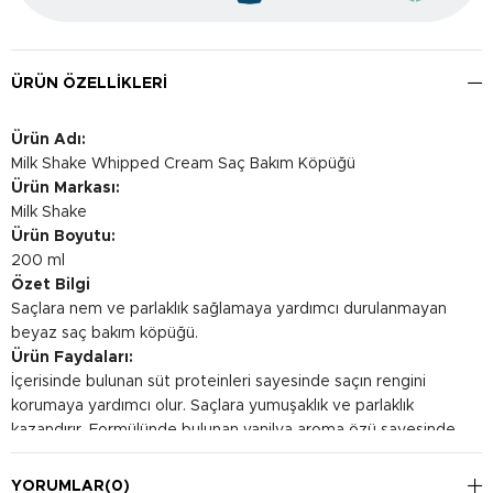
ÜRÜN ÖZELLIKLERI
Ürün Adı:
Milk Shake Whipped Cream Saç Bakım Köpüğü
Ürün Markası:
Milk Shake
Ürün Boyutu:
200 ml
Özet Bilgi
Saçlara nem ve parlaklık sağlamaya yardımcı durulanmayan
beyaz saç bakım köpüğü.
Ürün Faydaları:
İçerisinde bulunan süt proteinleri sayesinde saçın rengini
korumaya yardımcı olur. Saçlara yumuşaklık ve parlaklık
kazandırır. Formülünde bulunan vanilya aroma özü sayesinde
saçlara hoş bir koku sağlar.
Kullanım Şekli:
YORUMLAR
(0)