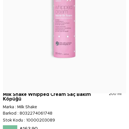
Milk Shake Whipped Cream Saç Bakım
200 ml
Köpüğü
Marka
:
Milk Shake
Barkod
:
8032274061748
Stok Kodu
10000203089
₺163,90