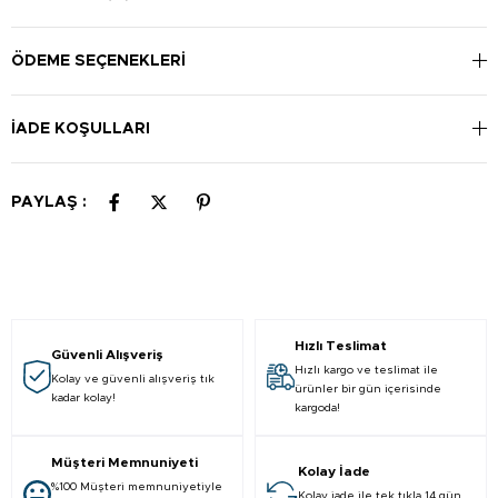
Nemli ya da kuru saça uygulayın ve durulamadan istediğiniz
şekli verin.
ÖDEME SEÇENEKLERI
İADE KOŞULLARI
PAYLAŞ :
Hızlı Teslimat
Güvenli Alışveriş
Hızlı kargo ve teslimat ile
Kolay ve güvenli alışveriş tık
ürünler bir gün içerisinde
kadar kolay!
kargoda!
Müşteri Memnuniyeti
Kolay İade
%100 Müşteri memnuniyetiyle
Kolay iade ile tek tıkla 14 gün