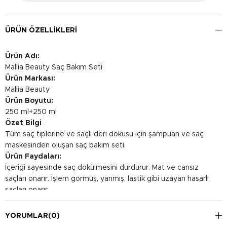
ÜRÜN ÖZELLIKLERI
Ürün Adı:
Mallia Beauty Saç Bakım Seti
Ürün Markası:
Mallia Beauty
Ürün Boyutu:
250 ml+250 ml
Özet Bilgi
Tüm saç tiplerine ve saçlı deri dokusu için şampuan ve saç
maskesinden oluşan saç bakım seti.
Ürün Faydaları:
İçeriği sayesinde saç dökülmesini durdurur. Mat ve cansız
saçları onarır. İşlem görmüş, yanmış, lastik gibi uzayan hasarlı
saçları onarır.
Kullanım Şekli:
Saç bakım maskesi: Nemli saçınıza kökten uca masaj yaparak
YORUMLAR
(0)
uygulayınız. 5 dakika beklettikten sonra bol suyla durulayın.