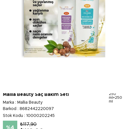
Mallia Beauty Saç Bakım Seti
250
ml+250
ml
Marka
:
Mallia Beauty
Barkod
:
8682442220097
Stok Kodu
10000202245
₺117,90
4