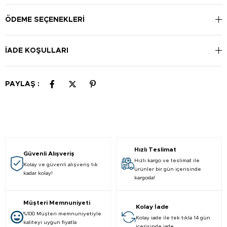
Şampuan: Islak saç ve derinize masaj yaparak köpürtünüz ve
durulayınız. Gerektiği takdirde iki kez uygulayınız.
ÖDEME SEÇENEKLERI
İADE KOŞULLARI
PAYLAŞ :
Hızlı Teslimat
Güvenli Alışveriş
Hızlı kargo ve teslimat ile
Kolay ve güvenli alışveriş tık
ürünler bir gün içerisinde
kadar kolay!
kargoda!
Müşteri Memnuniyeti
Kolay İade
%100 Müşteri memnuniyetiyle
Kolay iade ile tek tıkla 14 gün
kaliteyi uygun fiyatla
içerisinde iade.