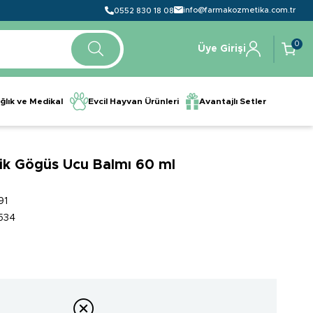
info@farmakozmetika.com.tr
0552 830 18 08
0
Üye Girişi
ğlık ve Medikal
Evcil Hayvan Ürünleri
Avantajlı Setler
ik Gögüs Ucu Balmı 60 ml
91
534
0