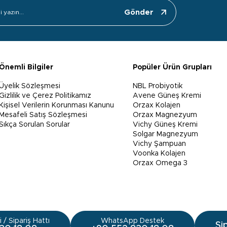
Gönder
Önemli Bilgiler
Popüler Ürün Grupları
Üyelik Sözleşmesi
NBL Probiyotik
Gizlilik ve Çerez Politikamız
Avene Güneş Kremi
Kişisel Verilerin Korunması Kanunu
Orzax Kolajen
Mesafeli Satış Sözleşmesi
Orzax Magnezyum
Sıkça Sorulan Sorular
Vichy Güneş Kremi
Solgar Magnezyum
Vichy Şampuan
Voonka Kolajen
Orzax Omega 3
 / Sipariş Hattı
WhatsApp Destek
Si