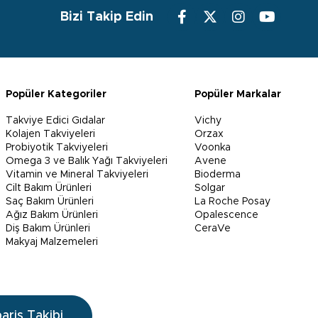
Bizi Takip Edin
Popüler Kategoriler
Popüler Markalar
Takviye Edici Gıdalar
Vichy
Kolajen Takviyeleri
Orzax
Probiyotik Takviyeleri
Voonka
Omega 3 ve Balık Yağı Takviyeleri
Avene
Vitamin ve Mineral Takviyeleri
Bioderma
Cilt Bakım Ürünleri
Solgar
Saç Bakım Ürünleri
La Roche Posay
Ağız Bakım Ürünleri
Opalescence
Diş Bakım Ürünleri
CeraVe
Makyaj Malzemeleri
pariş Takibi