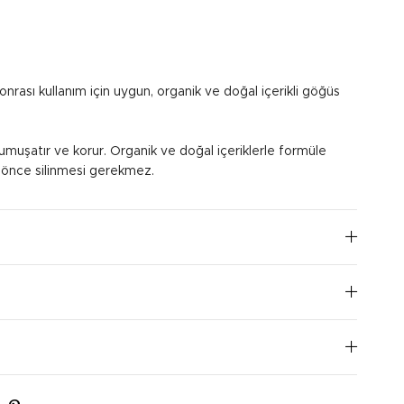
rası kullanım için uygun, organik ve doğal içerikli göğüs
umuşatır ve korur. Organik ve doğal içeriklerle formüle
 önce silinmesi gerekmez.
nizi iyice yıkayın. Göğüs ucunuzu temizleyin ve kuru hale
çlarınızda ısıtın ve göğüs ucunuzu kaplayacak şekilde
rası ağzını kapatarak serin ve kuru bir ortamda oda
iniz.
I