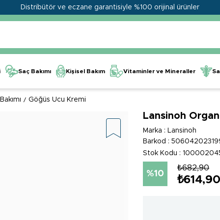
Distribütör ve eczane garantisiyle %100 orijinal ürünler
Kişisel Bakım
Vitaminler ve Mineraller
i
Saç Bakımı
Sa
Bakımı
Göğüs Ucu Kremi
Lansinoh Organ
Marka
:
Lansinoh
Barkod
:
50604202319
Stok Kodu
10000204
₺682,90
10
₺614,9