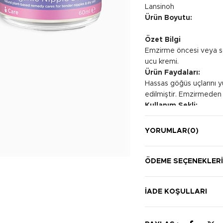
Lansinoh
Ürün Boyutu:
Özet Bilgi
Emzirme öncesi veya son
ucu kremi.
Ürün Faydaları:
Hassas göğüs uçlarını y
edilmiştir. Emzirmeden
Kullanım Şekli:
Kullanmadan önce elleri
getirin. Kremi parmak u
YORUMLAR
(0)
uygulayın. Kullanım son
sıcaklığında saklayabilirs
ÖDEME SEÇENEKLER
İADE KOŞULLARI