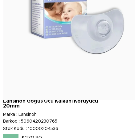
Lansinoh Göğüs Ucu Kalkanı Koruyucu
20mm
Marka
:
Lansinoh
Barkod
:
5060420230765
Stok Kodu
10000204536
₺270,90