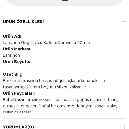
ÜRÜN ÖZELLIKLERI
Ürün Adı:
Lansinoh Göğüs Ucu Kalkanı Koruyucu 20mm
Ürün Markası:
Lansinoh
Ürün Boyutu:
Özet Bilgi
Emzirme sırasında hassas göğüs uçlarını korumak için
tasarlanmış 20 mm boyutlu silikon kalkanlar.
Ürün Faydaları:
Bebeğinizin emzirme sırasında hassas göğüs uçlarınızı tahriş
etmesini engeller. Doğal bir emzirme deneyimi sunar. Kolay
kullanım sağlar.
Kullanım Şekli:
Kullanmadan önce ellerinizi iyice yıkayın. Göğüs ucunuzu
YORUMLAR
(0)