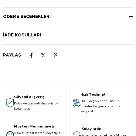
temizleyin ve kuru hale getirin. Kalkanı göğsünüze yerleştirin
ve bebeğinizi emzirin. Kullanım sonrası, kalkanları ılık sabunlu
suyla yıkayın ve durulayın.
ÖDEME SEÇENEKLERI
İADE KOŞULLARI
PAYLAŞ :
Hızlı Teslimat
Güvenli Alışveriş
Hızlı kargo ve teslimat ile
Kolay ve güvenli alışveriş tık
ürünler bir gün içerisinde
kadar kolay!
kargoda!
Müşteri Memnuniyeti
Kolay İade
%100 Müşteri memnuniyetiyle
Kolay iade ile tek tıkla 14 gün