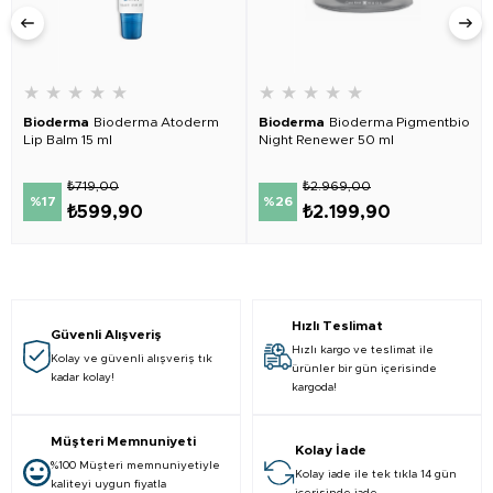
★
★
★
★
★
★
★
★
★
★
Bioderma
Bioderma Atoderm
Bioderma
Bioderma Pigmentbio
Lip Balm 15 ml
Night Renewer 50 ml
₺719,00
₺2.969,00
%17
%26
₺599,90
₺2.199,90
Hızlı Teslimat
Güvenli Alışveriş
Hızlı kargo ve teslimat ile
Kolay ve güvenli alışveriş tık
ürünler bir gün içerisinde
kadar kolay!
kargoda!
Müşteri Memnuniyeti
Kolay İade
%100 Müşteri memnuniyetiyle
Kolay iade ile tek tıkla 14 gün
kaliteyi uygun fiyatla