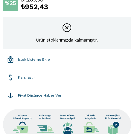
25
₺952,43
Ürün stoklarımızda kalmamıştır.
İstek Listeme Ekle
Karşılaştır
Fiyat Düşünce Haber Ver