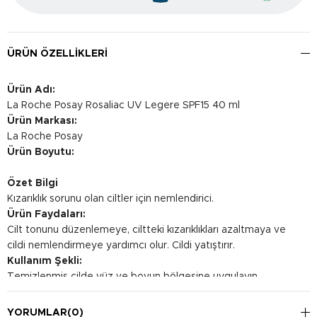
ÜRÜN ÖZELLIKLERI
Ürün Adı:
La Roche Posay Rosaliac UV Legere SPF15 40 ml
Ürün Markası:
La Roche Posay
Ürün Boyutu:
Özet Bilgi
Kızarıklık sorunu olan ciltler için nemlendirici.
Ürün Faydaları:
Cilt tonunu düzenlemeye, ciltteki kızarıklıkları azaltmaya ve
cildi nemlendirmeye yardımcı olur. Cildi yatıştırır.
Kullanım Şekli:
Temizlenmiş cilde yüz ve boyun bölgesine uygulayın.
Gündüzleri güneşe çıkmadan önce kullanılması önerilir.
YORUMLAR
(0)