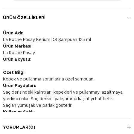
ÜRÜN ÖZELLIKLERI
Ürün Adı:
La Roche Posay Kerium DS Şampuan 125 ml
Ürün Markası:
La Roche Posay
Ürün Boyutu:
Özet Bilgi
Kepek ve pullanma sorunlarına özel şampuan.
Ürün Faydaları:
Saç derisindeki kalıntıları, kepekleri ve pullanmayı azaltmaya
yardımcı olur. Saç derisini yatıştırarak kaşıntıyı hafifletir.
Saçları yumuşak ve parlak gösterir.
Kullanım Şekli:
Islak saça uygulayın ve saç derisine masaj yaparak köpürtün.
Birkaç dakika beklettikten sonra iyice durulayın. Haftada 2
YORUMLAR
(0)
kez kullanılması önerilir.