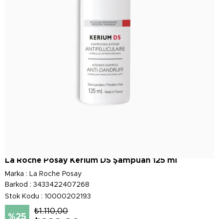
La Roche Posay Kerium DS Şampuan 125 ml
Marka
:
La Roche Posay
Barkod
:
3433422407268
Stok Kodu
10000202193
₺1.110,00
25