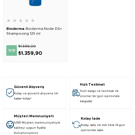
★
★
★
★
★
Bioderma
Bioderma Node DS+
Shampooing 125 ml
₺1.599,00
%15
₺1.359,90
Hızlı Teslimat
Güvenli Alışveriş
Hızlı kargo ve teslimat ile
Kolay ve güvenli alışveriş tık
ürünler bir gün içerisinde
kadar kolay!
kargoda!
Müşteri Memnuniyeti
Kolay İade
%100 Müşteri memnuniyetiyle
Kolay iade ile tek tıkla 14 gün
kaliteyi uygun fiyatla
içerisinde iade.
buluşturuyoruz.