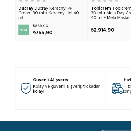
★
★
★
★
★
★
★
★
★
★
Ducray
Ducray Keracnyl PP
Topicrem
Topicrem
Cream 30 ml + Keracnyl Jel 40
30 ml + Mela Day C
ml
40 ml + Mela Maske 
₺869,00
₺2.914,90
%13
₺755,90
Güvenli Alışveriş
Hız
Kolay ve güvenli alışveriş tık kadar
Hızl
kolay!
bir