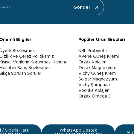
Gönder
Önemli Bilgiler
Popüler Ürün Grupları
Üyelik Sözleşmesi
NBL Probiyotik
Gizlilik ve Çerez Politikamız
Avene Güneş Kremi
Kişisel Verilerin Korunması Kanunu
Orzax Kolajen
Mesafeli Satış Sözleşmesi
Orzax Magnezyum
Sıkça Sorulan Sorular
Vichy Güneş Kremi
Solgar Magnezyum
Vichy Şampuan
Voonka Kolajen
Orzax Omega 3
 / Sipariş Hattı
WhatsApp Destek
Si