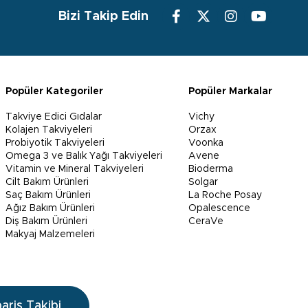
Bizi Takip Edin
Popüler Kategoriler
Popüler Markalar
Takviye Edici Gıdalar
Vichy
Kolajen Takviyeleri
Orzax
Probiyotik Takviyeleri
Voonka
Omega 3 ve Balık Yağı Takviyeleri
Avene
Vitamin ve Mineral Takviyeleri
Bioderma
Cilt Bakım Ürünleri
Solgar
Saç Bakım Ürünleri
La Roche Posay
Ağız Bakım Ürünleri
Opalescence
Diş Bakım Ürünleri
CeraVe
Makyaj Malzemeleri
pariş Takibi