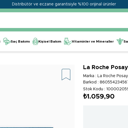
Distribütör ve eczane garantisiyle %100 orijinal ürünler
Kişisel Bakım
Vitaminler ve Mineraller
i
Saç Bakımı
Sa
La Roche Posay E
Marka
:
La Roche Posa
Barkod
:
86055423456
Stok Kodu
10000205
₺1.059,90