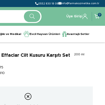
info@farmakozmetika.com.tr
0552 830 18 08
0
Üye Girişi
ğlık ve Medikal
Evcil Hayvan Ürünleri
Avantajlı Setler
ffaclar Cilt Kusuru Karşıtı Set
200 ml
y
75
910