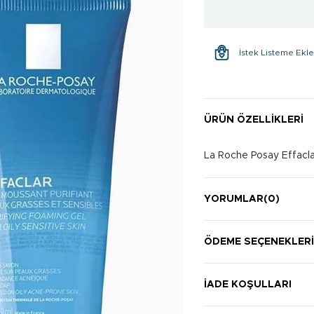
İstek Listeme Ekl
ÜRÜN ÖZELLIKLERI
La Roche Posay Effaclar
YORUMLAR
(0)
ÖDEME SEÇENEKLER
İADE KOŞULLARI