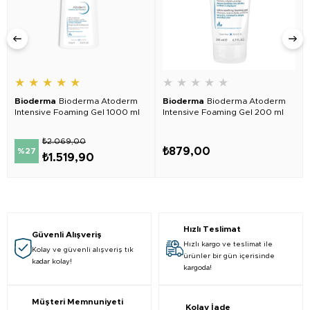
★
★
★
★
★
★
★
★
★
★
Bioderma
Bioderma Atoderm
Bioderma
Bioderma Atoderm
Intensive Foaming Gel 1000 ml
Intensive Foaming Gel 200 ml
₺2.069,00
₺879,00
%27
₺1.519,90
Hızlı Teslimat
Güvenli Alışveriş
Hızlı kargo ve teslimat ile
Kolay ve güvenli alışveriş tık
ürünler bir gün içerisinde
kadar kolay!
kargoda!
Müşteri Memnuniyeti
Kolay İade