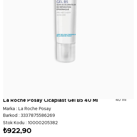
La Roche Posay Cicaplast Gel B5 40 Ml
40 ml
Marka
:
La Roche Posay
Barkod
:
3337875586269
Stok Kodu
10000205382
₺922,90