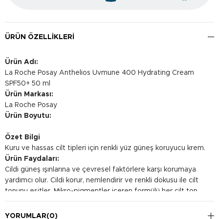
ÜRÜN ÖZELLIKLERI
Ürün Adı:
La Roche Posay Anthelios Uvmune 400 Hydrating Cream
SPF50+ 50 ml
Ürün Markası:
La Roche Posay
Ürün Boyutu:
Özet Bilgi
Kuru ve hassas cilt tipleri için renkli yüz güneş koruyucu krem.
Ürün Faydaları:
Cildi güneş ışınlarına ve çevresel faktörlere karşı korumaya
yardımcı olur. Cildi korur, nemlendirir ve renkli dokusu ile cilt
tonunu eşitler. Mikro-pigmentler içeren formülü her cilt ton
tonuna uyum sağlayarak, aydınlık ve ferah bir görünüm sağlar.
Kullanım Şekli:
YORUMLAR
(0)