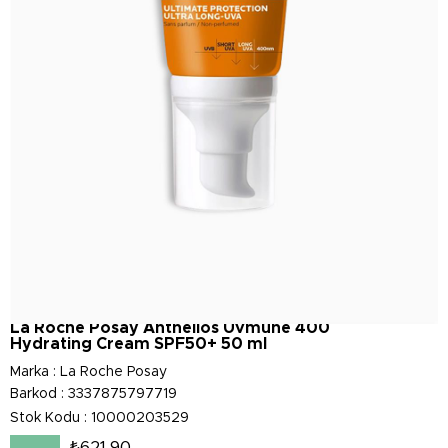
La Roche Posay Anthelios Uvmune 400
Hydrating Cream SPF50+ 50 ml
Marka
:
La Roche Posay
Barkod
:
3337875797719
Stok Kodu
10000203529
₺621,90