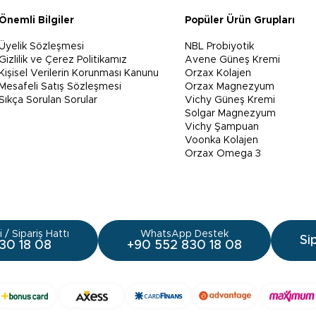
Önemli Bilgiler
Popüler Ürün Grupları
Üyelik Sözleşmesi
NBL Probiyotik
Gizlilik ve Çerez Politikamız
Avene Güneş Kremi
Kişisel Verilerin Korunması Kanunu
Orzax Kolajen
Mesafeli Satış Sözleşmesi
Orzax Magnezyum
Sıkça Sorulan Sorular
Vichy Güneş Kremi
Solgar Magnezyum
Vichy Şampuan
Voonka Kolajen
Orzax Omega 3
 / Sipariş Hattı
WhatsApp Destek
Si
30 18 08
+90 552 830 18 08