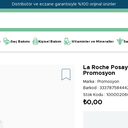
Distribütör ve eczane garantisiyle %100 orijinal ürünler
Kişisel Bakım
Vitaminler ve Mineraller
i
Saç Bakımı
Sa
La Roche Posay
Promosyon
Marka
:
Promosyon
Barkod
:
33378758444
Stok Kodu
10000206
₺0,00