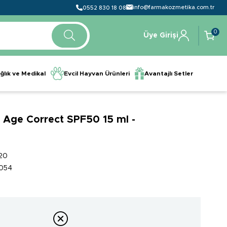
info@farmakozmetika.com.tr
0552 830 18 08
0
Üye Girişi
ğlık ve Medikal
Evcil Hayvan Ürünleri
Avantajlı Setler
 Age Correct SPF50 15 ml -
20
054