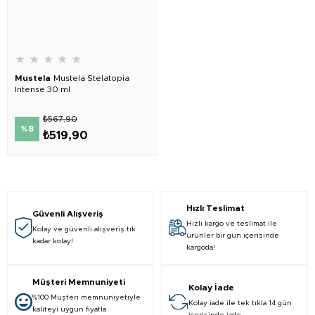
★
★
★
★
★
Mustela
Mustela Stelatopia
Intense 30 ml
₺567,90
%8
₺519,90
Hızlı Teslimat
Güvenli Alışveriş
Hızlı kargo ve teslimat ile
Kolay ve güvenli alışveriş tık
ürünler bir gün içerisinde
kadar kolay!
kargoda!
Müşteri Memnuniyeti
Kolay İade
%100 Müşteri memnuniyetiyle
Kolay iade ile tek tıkla 14 gün
kaliteyi uygun fiyatla