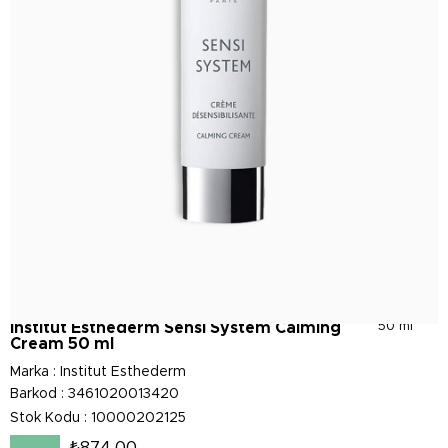
Institut Esthederm Sensi System Calming
50 ml
Cream 50 ml
Marka
:
Institut Esthederm
Barkod
:
3461020013420
Stok Kodu
10000202125
₺874,00