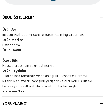
ÜRÜN ÖZELLIKLERI
Ürün Adı:
Institut Esthederm Sensi System Calming Cream 50 ml
Ürün Markası:
Esthederm
Ürün Boyutu:
Özet Bilgi
Hassas ciltler için sakinleştirici krem.
Ürün Faydaları:
Cildi anında rahatlatır ve sakinleştirir. Hassas ciltlerdeki
kızarıklıkları azaltır, tahrişleri yatıştırır ve cildi korur. Ciltteki
hassasiyeti azaltarak daha konforlu bir his sağlar.
Kullanım Şekli:
Her sabah veya akşam kuru ve temiz yüz, boyun ve dekolte
bölgesine nazik dokunuşlarla, hafifçe masaj yaparak
YORUMLAR
(0)