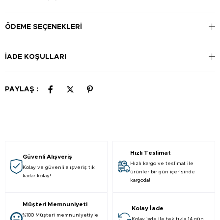
ÖDEME SEÇENEKLERI
İADE KOŞULLARI
PAYLAŞ :
Hızlı Teslimat
Güvenli Alışveriş
Hızlı kargo ve teslimat ile
Kolay ve güvenli alışveriş tık
ürünler bir gün içerisinde
kadar kolay!
kargoda!
Müşteri Memnuniyeti
Kolay İade
%100 Müşteri memnuniyetiyle
Kolay iade ile tek tıkla 14 gün