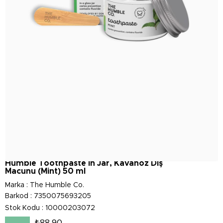
Humble Toothpaste in Jar, Kavanoz Diş
Macunu (Mint) 50 ml
Marka
:
The Humble Co.
Barkod
:
7350075693205
Stok Kodu
10000203072
₺88,90