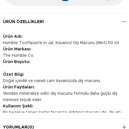
ÜRÜN ÖZELLIKLERI
Ürün Adı:
Humble Toothpaste in Jar, Kavanoz Diş Macunu (Mint) 50 ml
Ürün Markası:
The Humble Co.
Ürün Boyutu:
Özet Bilgi
Doğal içerikli ve naneli cam kavanozda diş macunu.
Ürün Faydaları:
Yeniden mineralize edici diş macunu formülü daha güçlü diş
minesini teşvik eder.
Kullanım Şekli:
Bir bezelye tanesi kadar fırçanıza aldığınız macunu diş, diş eti
ve dilin tüm yüzeyince nazikçe fırçalayın. Günde 2 kez
uygulamaya özen gösterin.
YORUMLAR
(0)