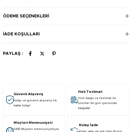
ÖDEME SEÇENEKLERI
İADE KOŞULLARI
PAYLAŞ :
Hızlı Teslimat
Güvenli Alışveriş
Hızlı kargo ve teslimat ile
Kolay ve güvenli alışveriş tık
ürünler bir gün içerisinde
kadar kolay!
kargoda!
Müşteri Memnuniyeti
Kolay İade
%100 Müşteri memnuniyetiyle
Kolay iade ile tek tıkla 14 gün