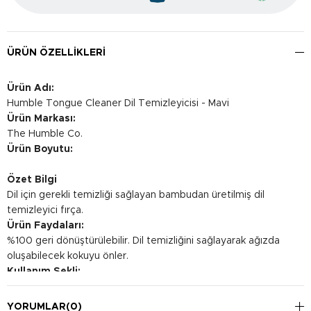
ÜRÜN ÖZELLIKLERI
Ürün Adı:
Humble Tongue Cleaner Dil Temizleyicisi - Mavi
Ürün Markası:
The Humble Co.
Ürün Boyutu:
Özet Bilgi
Dil için gerekli temizliği sağlayan bambudan üretilmiş dil
temizleyici fırça.
Ürün Faydaları:
%100 geri dönüştürülebilir. Dil temizliğini sağlayarak ağızda
oluşabilecek kokuyu önler.
Kullanım Şekli:
Dilinizi fırçalamak için kullanın.
YORUMLAR
(0)