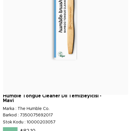
Humble Tongue Cleaner Dil Temizleyicisi -
Mavi
Marka
:
The Humble Co.
Barkod
:
7350075692017
Stok Kodu
10000203057
₺82,10