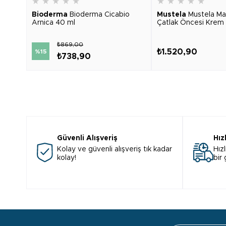
★
★
★
★
★
★
★
★
★
★
Bioderma
Bioderma Cicabio
Mustela
Mustela Ma
Arnica 40 ml
Çatlak Öncesi Krem 
₺869,00
₺1.520,90
%15
₺738,90
Güvenli Alışveriş
Hız
Kolay ve güvenli alışveriş tık kadar
Hızl
kolay!
bir