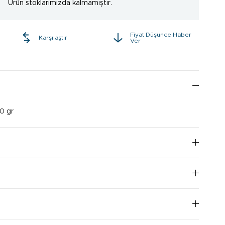
Ürün stoklarımızda kalmamıştır.
Fiyat Düşünce Haber
e
Karşılaştır
Ver
0 gr
I