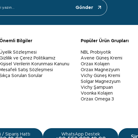
Gönder
Önemli Bilgiler
Popüler Ürün Grupları
Üyelik Sözleşmesi
NBL Probiyotik
Gizlilik ve Çerez Politikamız
Avene Güneş Kremi
Kişisel Verilerin Korunması Kanunu
Orzax Kolajen
Mesafeli Satış Sözleşmesi
Orzax Magnezyum
Sıkça Sorulan Sorular
Vichy Güneş Kremi
Solgar Magnezyum
Vichy Şampuan
Voonka Kolajen
Orzax Omega 3
 / Sipariş Hattı
WhatsApp Destek
Si