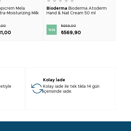
★
★
★
★
★
★
★
★
picrem Mela
Bioderma
Bioderma Atoderm
Bioni
tra-Moisturizing Milk
Hand & Nail Cream 50 ml
Plus 
8,00
₺659,00
₺684
%14
81,00
₺569,90
Kolay İade
etiyle
Kolay iade ile tek tıkla 14 gün
içerisinde iade.