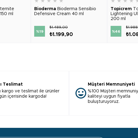
★
★
★
★
★
★
★
★
★
ternite
Bioderma
Bioderma Sensibio
Topicrem
To
150 ml
Defensive Cream 40 ml
Lightening Ul
200 ml
₺1.489,00
₺1.98
%19
%46
₺1.199,90
₺1.0
lı Teslimat
Müşteri Memnuniyeti
ı kargo ve teslimat ile ürünler
%100 Müşteri memnuniy
 gün içerisinde kargoda!
kaliteyi uygun fiyatla
buluşturuyoruz.