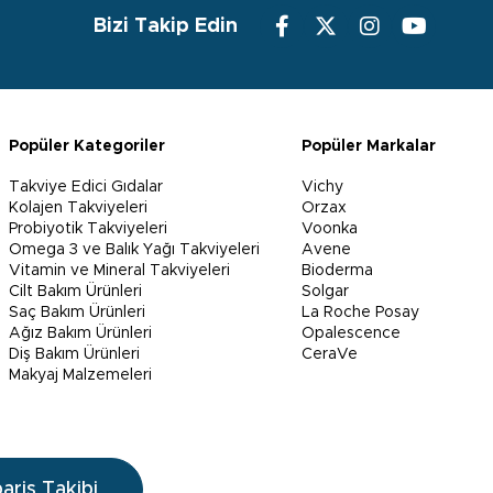
Bizi Takip Edin
Popüler Kategoriler
Popüler Markalar
Takviye Edici Gıdalar
Vichy
Kolajen Takviyeleri
Orzax
Probiyotik Takviyeleri
Voonka
Omega 3 ve Balık Yağı Takviyeleri
Avene
Vitamin ve Mineral Takviyeleri
Bioderma
Cilt Bakım Ürünleri
Solgar
Saç Bakım Ürünleri
La Roche Posay
Ağız Bakım Ürünleri
Opalescence
Diş Bakım Ürünleri
CeraVe
Makyaj Malzemeleri
pariş Takibi