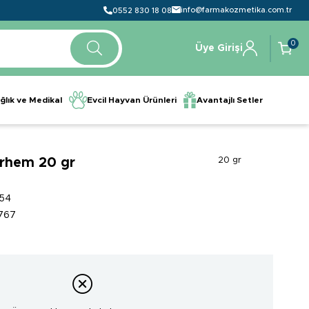
info@farmakozmetika.com.tr
0552 830 18 08
0
Üye Girişi
ğlık ve Medikal
Evcil Hayvan Ürünleri
Avantajlı Setler
rhem 20 gr
20 gr
54
767