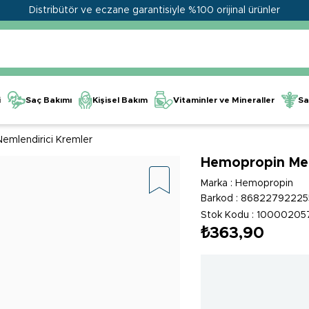
Distribütör ve eczane garantisiyle %100 orijinal ürünler
Kişisel Bakım
Vitaminler ve Mineraller
i
Saç Bakımı
Sa
Nemlendirici Kremler
Hemopropin Me
Marka
:
Hemopropin
Barkod
:
86822792225
Stok Kodu
10000205
₺363,90