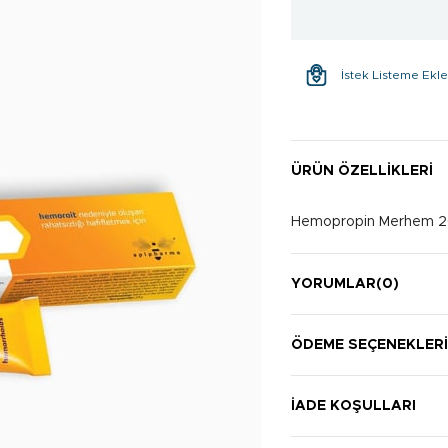
İstek Listeme Ekl
ÜRÜN ÖZELLIKLERI
Hemopropin Merhem 2
YORUMLAR
(0)
ÖDEME SEÇENEKLER
İADE KOŞULLARI