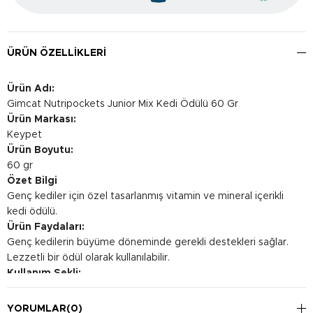
ÜRÜN ÖZELLIKLERI
Ürün Adı:
Gimcat Nutripockets Junior Mix Kedi Ödülü 60 Gr
Ürün Markası:
Keypet
Ürün Boyutu:
60 gr
Özet Bilgi
Genç kediler için özel tasarlanmış vitamin ve mineral içerikli
kedi ödülü.
Ürün Faydaları:
Genç kedilerin büyüme döneminde gerekli destekleri sağlar.
Lezzetli bir ödül olarak kullanılabilir.
Kullanım Şekli:
Öğünlere ilave, atıştırmalık olarak verilebilir. Bir kaşık
yardımıyla veya küçük bir kaba doldurarak verebilirsiniz.
YORUMLAR
(0)