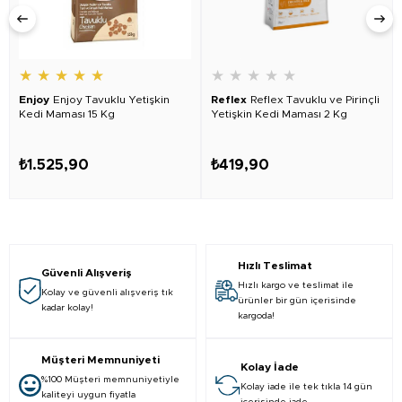
★
★
★
★
★
★
★
★
★
★
Enjoy
Enjoy Tavuklu Yetişkin
Reflex
Reflex Tavuklu ve Pirinçli
Kedi Maması 15 Kg
Yetişkin Kedi Maması 2 Kg
₺1.525,90
₺419,90
Hızlı Teslimat
Güvenli Alışveriş
Hızlı kargo ve teslimat ile
Kolay ve güvenli alışveriş tık
ürünler bir gün içerisinde
kadar kolay!
kargoda!
Müşteri Memnuniyeti
Kolay İade
%100 Müşteri memnuniyetiyle
Kolay iade ile tek tıkla 14 gün
kaliteyi uygun fiyatla