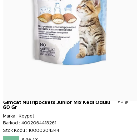
Gimcat Nutripockets Junior Mix Kedi Ödülü
60 gr
60 Gr
Marka
:
Keypet
Barkod
:
4002064418261
Stok Kodu
10000204344
₺46,13