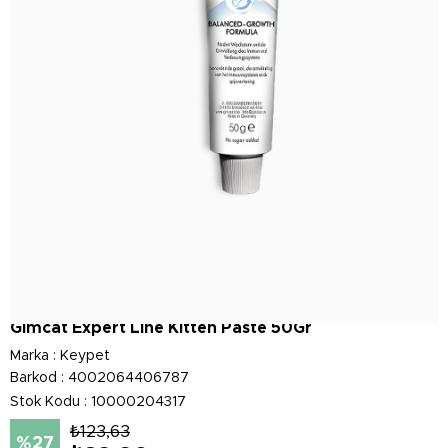
Gimcat Expert Line Kitten Paste 50Gr
Marka
:
Keypet
Barkod
:
4002064406787
Stok Kodu
10000204317
₺123,63
27