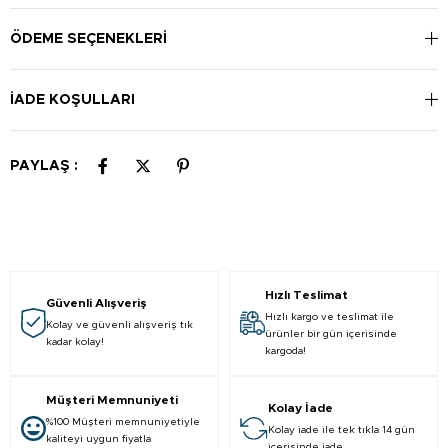
etmek için önemlidir.
ÖDEME SEÇENEKLERI
İADE KOŞULLARI
PAYLAŞ :
Hızlı Teslimat
Güvenli Alışveriş
Hızlı kargo ve teslimat ile
Kolay ve güvenli alışveriş tık
ürünler bir gün içerisinde
kadar kolay!
kargoda!
Müşteri Memnuniyeti
Kolay İade
%100 Müşteri memnuniyetiyle
Kolay iade ile tek tıkla 14 gün
kaliteyi uygun fiyatla
içerisinde iade.