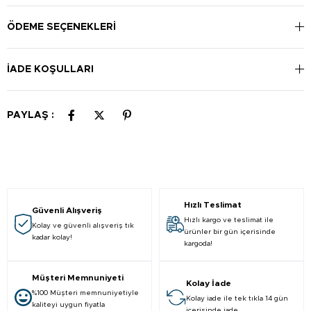
ÖDEME SEÇENEKLERI
İADE KOŞULLARI
PAYLAŞ :
Hızlı Teslimat
Güvenli Alışveriş
Hızlı kargo ve teslimat ile
Kolay ve güvenli alışveriş tık
ürünler bir gün içerisinde
kadar kolay!
kargoda!
Müşteri Memnuniyeti
Kolay İade
%100 Müşteri memnuniyetiyle
Kolay iade ile tek tıkla 14 gün
kaliteyi uygun fiyatla
içerisinde iade.