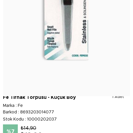
Fe Tırnak Törpüsü - Küçük Boy
1 Adet
Marka
:
Fe
Barkod
:
8693203014077
Stok Kodu
10000202037
₺14,90
7