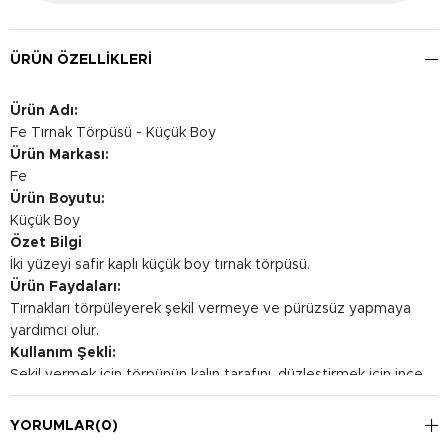
ÜRÜN ÖZELLIKLERI
Ürün Adı:
Fe Tırnak Törpüsü - Küçük Boy
Ürün Markası:
Fe
Ürün Boyutu:
Küçük Boy
Özet Bilgi
İki yüzeyi safir kaplı küçük boy tırnak törpüsü.
Ürün Faydaları:
Tırnakları törpüleyerek şekil vermeye ve pürüzsüz yapmaya
yardımcı olur.
Kullanım Şekli:
Şekil vermek için törpünün kalın tarafını, düzleştirmek için ince
tarafını kullanabilirsiniz.
YORUMLAR
(0)