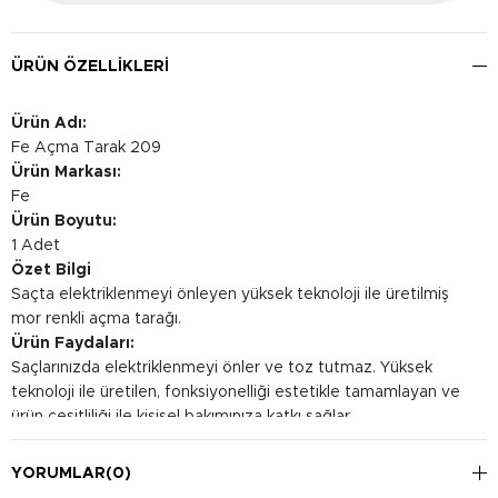
ÜRÜN ÖZELLIKLERI
Ürün Adı:
Fe Açma Tarak 209
Ürün Markası:
Fe
Ürün Boyutu:
1 Adet
Özet Bilgi
Saçta elektriklenmeyi önleyen yüksek teknoloji ile üretilmiş
mor renkli açma tarağı.
Ürün Faydaları:
Saçlarınızda elektriklenmeyi önler ve toz tutmaz. Yüksek
teknoloji ile üretilen, fonksiyonelliği estetikle tamamlayan ve
ürün çeşitliliği ile kişisel bakımınıza katkı sağlar.
Kullanım Şekli:
Saçlarınızdaki dalgaları açmak için kullanabilirsiniz.
YORUMLAR
(0)