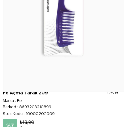
Fe Açma Tarak 209
1 Adet
Marka
:
Fe
Barkod
:
8693203210899
Stok Kodu
10000202009
₺13,90
7