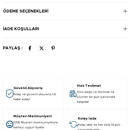
ÖDEME SEÇENEKLERI
İADE KOŞULLARI
PAYLAŞ :
Hızlı Teslimat
Güvenli Alışveriş
Hızlı kargo ve teslimat ile
Kolay ve güvenli alışveriş tık
ürünler bir gün içerisinde
kadar kolay!
kargoda!
Müşteri Memnuniyeti
Kolay İade
%100 Müşteri memnuniyetiyle
Kolay iade ile tek tıkla 14 gün
kaliteyi uygun fiyatla
içerisinde iade.