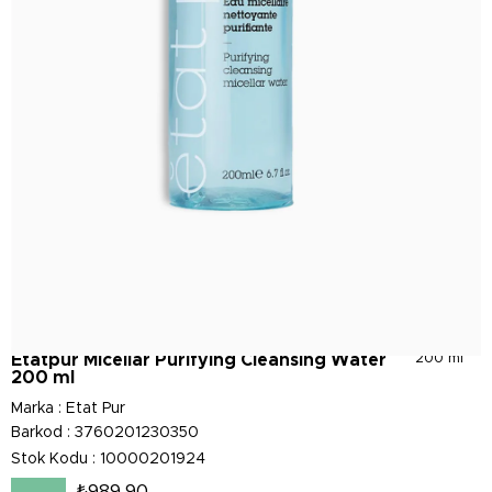
Etatpur Micellar Purifying Cleansing Water
200 ml
200 ml
Marka
:
Etat Pur
Barkod
:
3760201230350
Stok Kodu
10000201924
₺989,90