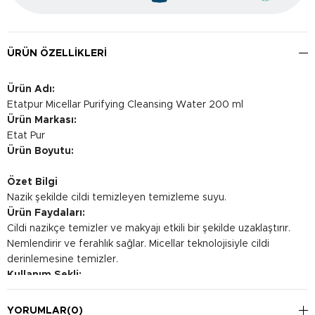
ÜRÜN ÖZELLIKLERI
Ürün Adı:
Etatpur Micellar Purifying Cleansing Water 200 ml
Ürün Markası:
Etat Pur
Ürün Boyutu:
Özet Bilgi
Nazik şekilde cildi temizleyen temizleme suyu.
Ürün Faydaları:
Cildi nazikçe temizler ve makyajı etkili bir şekilde uzaklaştırır.
Nemlendirir ve ferahlık sağlar. Micellar teknolojisiyle cildi
derinlemesine temizler.
Kullanım Şekli:
Bir pamuğa ürünü dökün ve cildinizi nazikçe silin. Durulama
gerektirmez. Sabah ve akşam düzenli olarak kullanabilirsiniz.
YORUMLAR
(0)