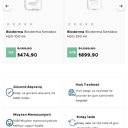
★
★
★
★
★
★
★
★
★
★
Bioderma
Bioderma Sensibio
Bioderma
Bioderma Sensibio
H2O 100 ml
H2O 250 ml
₺499,90
₺1.099,90
%5
%18
₺474,90
₺899,90
Hızlı Teslimat
Güvenli Alışveriş
Hızlı kargo ve teslimat ile
Kolay ve güvenli alışveriş tık
ürünler bir gün içerisinde
kadar kolay!
kargoda!
Müşteri Memnuniyeti
Kolay İade
%100 Müşteri memnuniyetiyle
Kolay iade ile tek tıkla 14 gün
kaliteyi uygun fiyatla