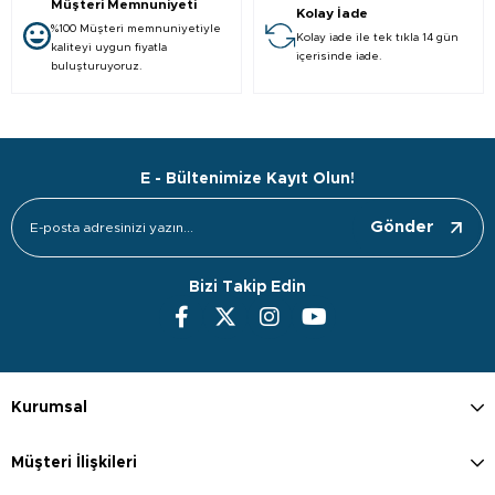
Müşteri Memnuniyeti
Kolay İade
%100 Müşteri memnuniyetiyle
Kolay iade ile tek tıkla 14 gün
kaliteyi uygun fiyatla
içerisinde iade.
buluşturuyoruz.
E - Bültenimize Kayıt Olun!
Gönder
Bizi Takip Edin
Kurumsal
Müşteri İlişkileri