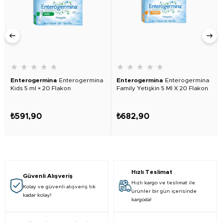
★
★
★
★
★
★
★
★
★
★
Enterogermina
Enterogermina
Enterogermina
Enterogermina
Kids 5 ml × 20 Flakon
Family Yetişkin 5 Ml X 20 Flakon
₺591,90
₺682,90
Hızlı Teslimat
Güvenli Alışveriş
Hızlı kargo ve teslimat ile
Kolay ve güvenli alışveriş tık
ürünler bir gün içerisinde
kadar kolay!
kargoda!