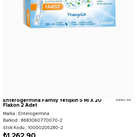
Enterogermina Family Yetişkin 5 Ml X 20
5x40 ml
Flakon 2 Adet
Marka
:
Enterogermina
Barkod
:
8683060770070-2
Stok Kodu
10000205280-2
₺1.262,90