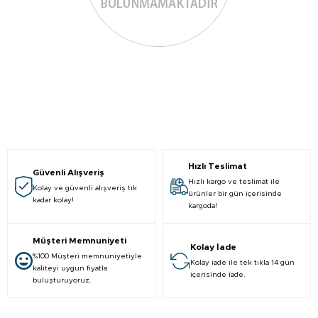
Hızlı Teslimat
Güvenli Alışveriş
Hızlı kargo ve teslimat ile
Kolay ve güvenli alışveriş tık
ürünler bir gün içerisinde
kadar kolay!
kargoda!
Müşteri Memnuniyeti
Kolay İade
%100 Müşteri memnuniyetiyle
Kolay iade ile tek tıkla 14 gün
kaliteyi uygun fiyatla
içerisinde iade.
buluşturuyoruz.