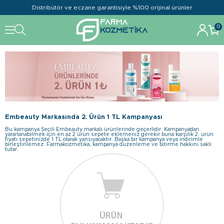
Distribütör ve eczane garantisiyle %100 orijinal ürünler
0
Embeauty Markasında 2. Ürün 1 TL Kampanyası
Bu kampanya Seçili Embeauty markalı ürünlerinde geçerlidir. Kampanyadan
yararlanabilmek için en az 2 ürün sepete eklemeniz gerekir buna karşılık 2. ürün
fiyatı sepetinizde 1 TL olarak yansıyacaktır. Başka bir kampanya veya indirimle
birleştirilemez. Farmakozmetika, kampanya düzenleme ve bitirme hakkını saklı
tutar.