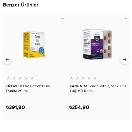
Benzer Ürünler
★
★
★
★
★
★
★
★
★
★
Orzax
Orzax Ocean D3K2
Zade Vital
Zade Vital Çörek Otu
Damla 20 ml
Yağı 60 Kapsül
₺391,90
₺354,90