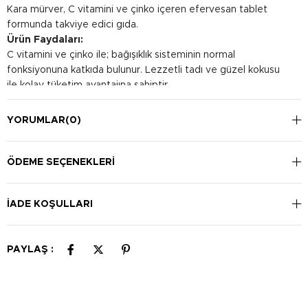
Kara mürver, C vitamini ve çinko içeren efervesan tablet
formunda takviye edici gıda.
Ürün Faydaları:
C vitamini ve çinko ile; bağışıklık sisteminin normal
fonksiyonuna katkıda bulunur. Lezzetli tadı ve güzel kokusu
ile kolay tüketim avantajına sahiptir.
Kullanım Şekli:
Günde 1-2 kez 1 tabletin bir bardak suda (200 ml) eritilerek
YORUMLAR
(0)
tüketilmesi önerilir.
ÖDEME SEÇENEKLERI
İADE KOŞULLARI
PAYLAŞ :