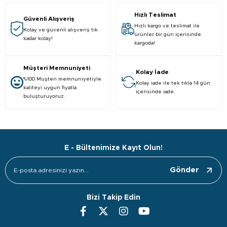
Hızlı Teslimat
Güvenli Alışveriş
Hızlı kargo ve teslimat ile
Kolay ve güvenli alışveriş tık
ürünler bir gün içerisinde
kadar kolay!
kargoda!
Müşteri Memnuniyeti
Kolay İade
%100 Müşteri memnuniyetiyle
Kolay iade ile tek tıkla 14 gün
kaliteyi uygun fiyatla
içerisinde iade.
buluşturuyoruz.
E - Bültenimize Kayıt Olun!
Gönder
Bizi Takip Edin