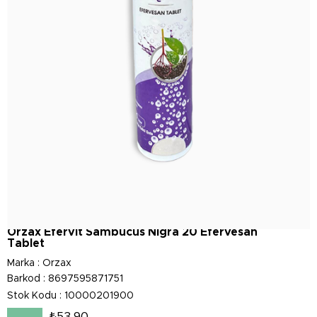
Orzax Efervit Sambucus Nigra 20 Efervesan
Tablet
Marka
:
Orzax
Barkod
:
8697595871751
Stok Kodu
10000201900
₺53,90